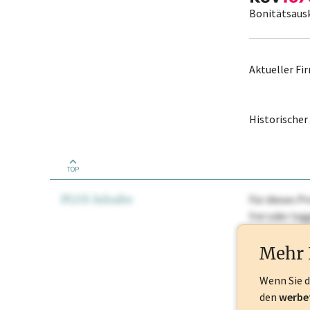
Bonitätsaus
Aktueller F
Historische
TOP
PLUS Inhalte
Für dieses Pr
frei oder lo
Nationale Ma
Mehr 
Wenn Sie 
den
werbe