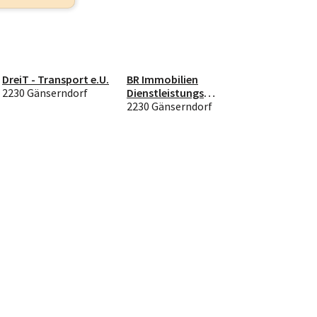
DreiT - Transport e.U.
BR Immobilien
2230 Gänserndorf
Dienstleistungs
GmbH
2230 Gänserndorf