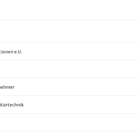
tionen e.U.
nehmer
itärtechnik