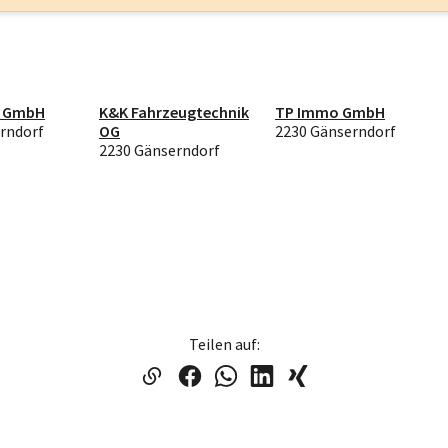
g GmbH
K&K Fahrzeugtechnik
TP Immo GmbH
rndorf
OG
2230 Gänserndorf
2230 Gänserndorf
Teilen auf: