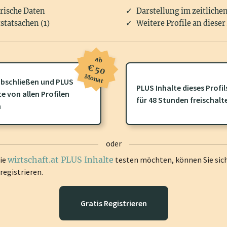
rische Daten
Darstellung im zeitliche
statsachen (1)
Weitere Profile an dieser
ab
€ 50
Monat
bschließen und PLUS
PLUS Inhalte dieses Profil
te von allen Profilen
ofil gibt es zusätzliche
wirtschaft.at PLUS Inhalte
die Sie momenta
für 48 Stunden freischalt
n
gen Sie sich ein um diese Inhalte zu sehen.
oder
die
wirtschaft.at PLUS Inhalte
testen möchten, können Sie sic
registrieren.
Gratis Registrieren