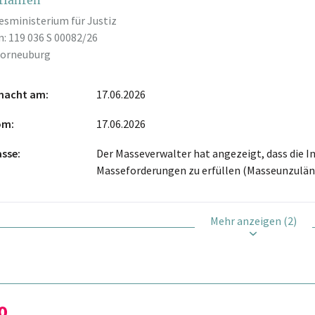
rfahren
esministerium für Justiz
: 119 036 S 00082/26
Korneuburg
macht am
17.06.2026
vom
17.06.2026
asse
Der Masseverwalter hat angezeigt, dass die I
Masseforderungen zu erfüllen (Masseunzuläng
Mehr anzeigen (2)