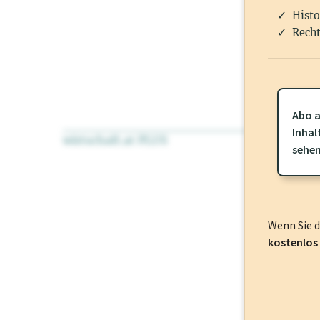
Histo
Recht
Abo a
Inhal
wirtschaft.at PLUS
Für dieses Pr
sehe
frei oder log
Wenn Sie 
kostenlos