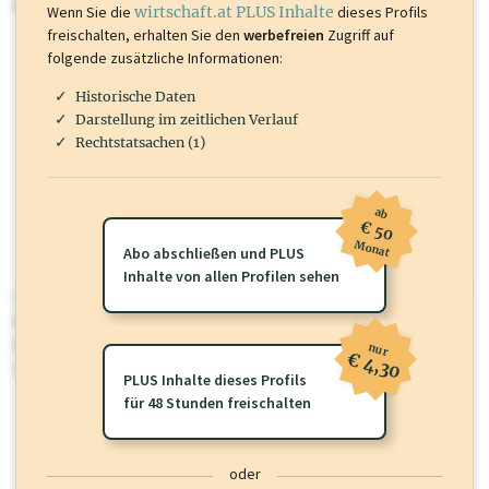
mehr.
Wenn Sie die
wirtschaft.at PLUS Inhalte
dieses Profils
freischalten, erhalten Sie den
werbefreien
Zugriff auf
folgende zusätzliche Informationen:
Historische Daten
Darstellung im zeitlichen Verlauf
Rechtstatsachen (1)
ab
€ 50
Monat
Abo abschließen und PLUS
Inhalte von allen Profilen sehen
wirtschaft.at PLUS
Für dieses Profil gibt es zusätzliche
wirtschaft.at PLUS Inhalte
die
Sie momentan nicht einsehen können. Schalten Sie dieses Profil frei
nur
€ 4,30
oder loggen Sie sich ein um diese Inhalte zu sehen.
PLUS Inhalte dieses Profils
für 48 Stunden freischalten
oder