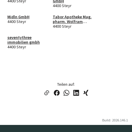
4400 Steyr
GmbH
4400 Steyr
Midln GmbH
Tabor Apotheke Mag.
4400 Steyr
pharm. Wolfram
Schaden KG
4400 Steyr
seventythree
immobilien gmbh
4400 Steyr
Teilen auf:
Build: 2026.146.1