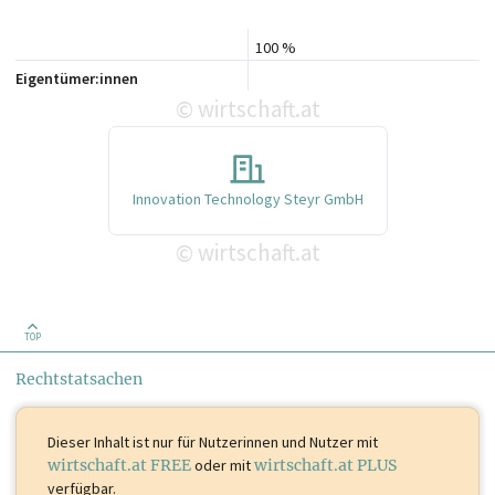
100 %
Eigentümer:innen
wirtschaft.at
©
Innovation Technology Steyr GmbH
wirtschaft.at
©
TOP
Rechtstatsachen
Dieser Inhalt ist
nur für Nutzerinnen und Nutzer mit
wirtschaft.at FREE
oder mit
wirtschaft.at PLUS
verfügbar.