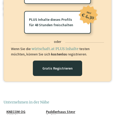
Für dieses Profil gibt es zusätzliche
wirtschaft.at PLUS Inhalte
die
Sie momentan nicht einsehen können. Schalten Sie dieses Profil frei
nur
oder loggen Sie sich ein um diese Inhalte zu sehen.
€ 4,30
PLUS Inhalte dieses Profils
für 48 Stunden freischalten
oder
Wenn Sie die
wirtschaft.at PLUS Inhalte
testen
möchten, können Sie sich
kostenlos
registrieren.
Gratis Registrieren
Unternehmen in der Nähe
KNECOM OG
Paddlerhaus Steyr