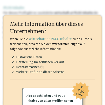
PLUS Inhalte
Für dieses Profil gibt es zusätzliche
wirtschaft.at PLUS Inhalte
die
Sie momentan nicht einsehen können. Schalten Sie dieses Profil frei
oder loggen Sie sich ein um diese Inhalte zu sehen. wirtschaft.at PLUS
Mehr Information über dieses
Inhalte sind unter anderem Gewerbeberechtigungen, Nationale
Unternehmen?
Marken, Patente, Rechtstatsachen, OTS-Aussendungen, und viele
mehr.
Wenn Sie die
wirtschaft.at PLUS Inhalte
dieses Profils
freischalten, erhalten Sie den
werbefreien
Zugriff auf
folgende zusätzliche Informationen:
Historische Daten
Darstellung im zeitlichen Verlauf
Rechtstatsachen (1)
Weitere Profile an dieser Adresse
ab
€ 50
Monat
Abo abschließen und PLUS
Inhalte von allen Profilen sehen
wirtschaft.at PLUS