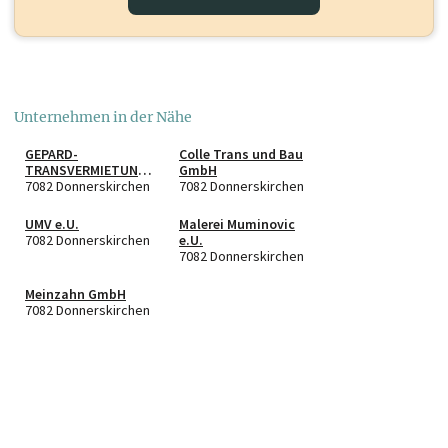
Unternehmen in der Nähe
GEPARD-
Colle Trans und Bau
TRANSVERMIETUNG
GmbH
GmbH
7082 Donnerskirchen
7082 Donnerskirchen
UMV e.U.
Malerei Muminovic
7082 Donnerskirchen
e.U.
7082 Donnerskirchen
Meinzahn GmbH
7082 Donnerskirchen