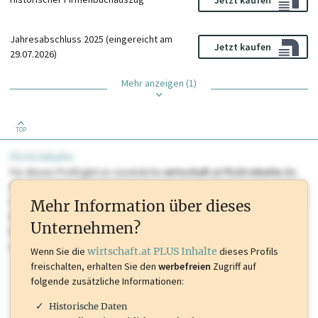
Jahresabschluss 2025 (eingereicht am
Jetzt kaufen
29.07.2026)
Mehr anzeigen (1)
TOP
PLUS Inhalte
Für dieses Profil gibt es zusätzliche
wirtschaft.at PLUS Inhalte
die
Sie momentan nicht einsehen können. Schalten Sie dieses Profil frei
oder loggen Sie sich ein um diese Inhalte zu sehen. wirtschaft.at PLUS
Mehr Information über dieses
Inhalte sind unter anderem Gewerbeberechtigungen, Nationale
Unternehmen?
Marken, Patente, Rechtstatsachen, OTS-Aussendungen, und viele
mehr.
Wenn Sie die
wirtschaft.at PLUS Inhalte
dieses Profils
freischalten, erhalten Sie den
werbefreien
Zugriff auf
folgende zusätzliche Informationen:
Historische Daten