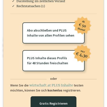
Darstellung im zeitlichen Verlauf
Rechtstatsachen (1)
ab
€ 50
Monat
Abo abschließen und PLUS
Inhalte von allen Profilen sehen
wirtschaft.at PLUS
Für dieses Profil gibt es zusätzliche
wirtschaft.at PLUS Inhalte
die
Sie momentan nicht einsehen können. Schalten Sie dieses Profil frei
nur
€ 4,30
oder loggen Sie sich ein um diese Inhalte zu sehen.
PLUS Inhalte dieses Profils
für 48 Stunden freischalten
oder
Wenn Sie die
wirtschaft.at PLUS Inhalte
testen
möchten, können Sie sich
kostenlos
registrieren.
Gratis Registrieren