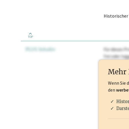
Historische
TOP
PLUS Inhalte
Für dieses Pr
frei oder lo
Nationale Ma
Mehr 
Wenn Sie 
den
werbe
Histo
Darste