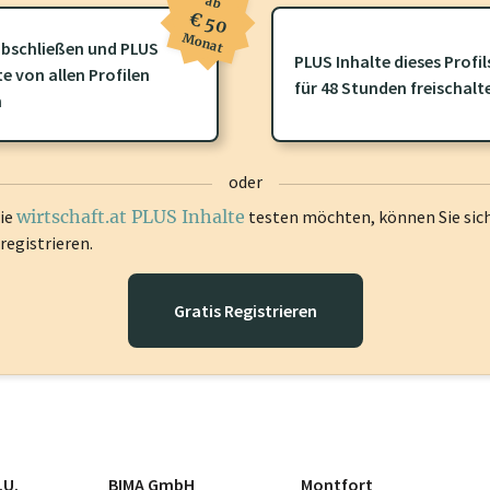
ab
€ 50
Monat
bschließen und PLUS
PLUS Inhalte dieses Profil
te von allen Profilen
ofil gibt es zusätzliche
wirtschaft.at PLUS Inhalte
die Sie momenta
für 48 Stunden freischalt
n
gen Sie sich ein um diese Inhalte zu sehen.
oder
die
wirtschaft.at PLUS Inhalte
testen möchten, können Sie sic
registrieren.
Gratis Registrieren
.U.
BIMA GmbH
Montfort