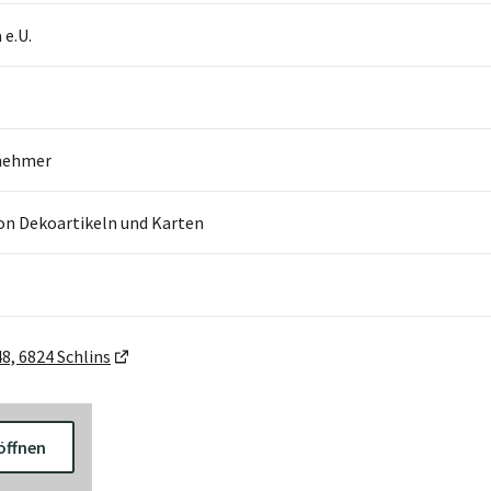
e.U.
nehmer
on Dekoartikeln und Karten
8, 6824 Schlins
öffnen