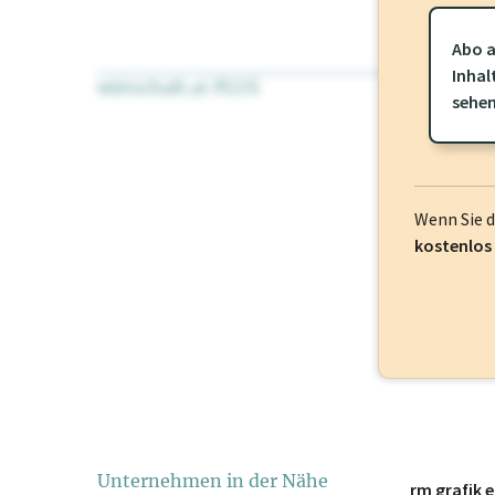
Abo a
Inhal
wirtschaft.at PLUS
Für dieses Pr
sehe
frei oder log
Wenn Sie 
kostenlos
Unternehmen in der Nähe
rm grafik e