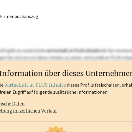
r Firmenbuchauszug
ofil gibt es zusätzliche
wirtschaft.at PLUS Inhalte
die Sie momenta
ggen Sie sich ein um diese Inhalte zu sehen. wirtschaft.at PLUS I
rken, Patente, Rechtstatsachen, OTS-Aussendungen, und viele m
Information über dieses Unternehme
die
wirtschaft.at PLUS Inhalte
dieses Profils freischalten, erha
freien
Zugriff auf folgende zusätzliche Informationen:
rische Daten
llung im zeitlichen Verlauf