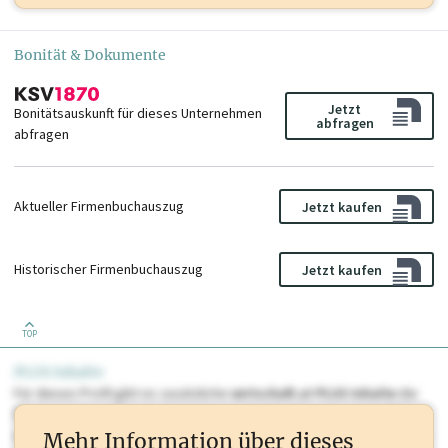
Bonität & Dokumente
Jetzt
Bonitätsauskunft für dieses Unternehmen
abfragen
abfragen
Aktueller Firmenbuchauszug
Jetzt kaufen
Historischer Firmenbuchauszug
Jetzt kaufen
TOP
PLUS Inhalte
Für dieses Profil gibt es zusätzliche
wirtschaft.at PLUS Inhalte
die
Sie momentan nicht einsehen können. Schalten Sie dieses Profil frei
oder loggen Sie sich ein um diese Inhalte zu sehen. wirtschaft.at PLUS
Mehr Information über dieses