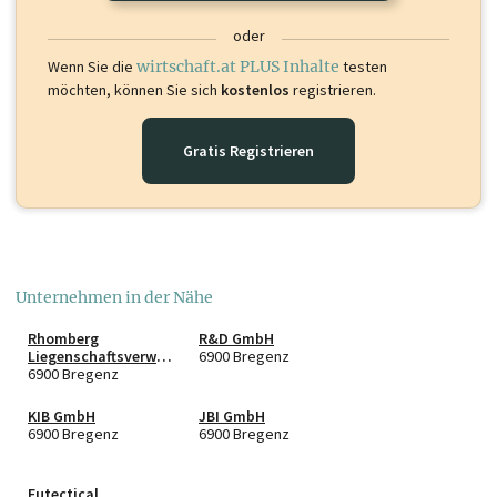
oder
Wenn Sie die
wirtschaft.at PLUS Inhalte
testen
möchten, können Sie sich
kostenlos
registrieren.
Gratis Registrieren
Unternehmen in der Nähe
Rhomberg
R&D GmbH
Liegenschaftsverwer
6900 Bregenz
tungsGmbH & Co KG
6900 Bregenz
KIB GmbH
JBI GmbH
6900 Bregenz
6900 Bregenz
Eutectical