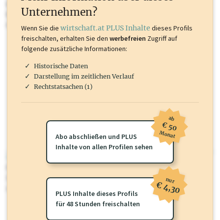
Inhalte sind unter anderem Gewerbeberechtigungen, Nationale
Unternehmen?
Marken, Patente, Rechtstatsachen, OTS-Aussendungen, und viele
mehr.
Wenn Sie die
wirtschaft.at PLUS Inhalte
dieses Profils
freischalten, erhalten Sie den
werbefreien
Zugriff auf
folgende zusätzliche Informationen:
Historische Daten
Darstellung im zeitlichen Verlauf
Rechtstatsachen (1)
ab
€ 50
Monat
Abo abschließen und PLUS
Inhalte von allen Profilen sehen
wirtschaft.at PLUS
Für dieses Profil gibt es zusätzliche
wirtschaft.at PLUS Inhalte
die
Sie momentan nicht einsehen können. Schalten Sie dieses Profil frei
nur
€ 4,30
oder loggen Sie sich ein um diese Inhalte zu sehen.
PLUS Inhalte dieses Profils
für 48 Stunden freischalten