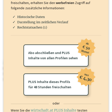
freischalten, erhalten Sie den
werbefreien
Zugriff auf
folgende zusätzliche Informationen:
Historische Daten
Darstellung im zeitlichen Verlauf
Rechtstatsachen (1)
ab
€ 50
Monat
Abo abschließen und PLUS
Inhalte von allen Profilen sehen
wirtschaft.at PLUS
Für dieses Profil gibt es zusätzliche
wirtschaft.at PLUS Inhalte
die
Sie momentan nicht einsehen können. Schalten Sie dieses Profil frei
nur
€ 4,30
oder loggen Sie sich ein um diese Inhalte zu sehen.
PLUS Inhalte dieses Profils
für 48 Stunden freischalten
oder
Wenn Sie die
wirtschaft.at PLUS Inhalte
testen