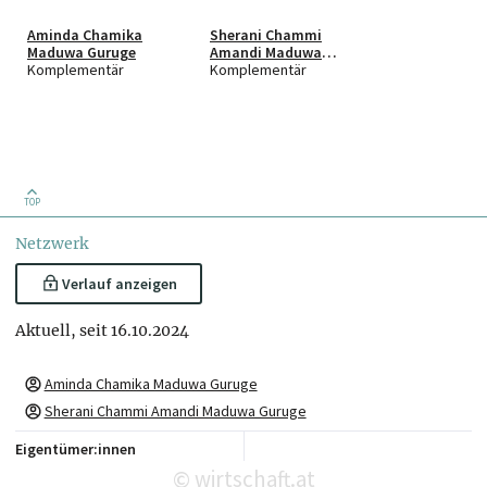
Aminda Chamika
Sherani Chammi
Maduwa Guruge
Amandi Maduwa
Komplementär
Guruge
Komplementär
TOP
Netzwerk
Verlauf anzeigen
Aktuell, seit 16.10.2024
Aminda Chamika Maduwa Guruge
Sherani Chammi Amandi Maduwa Guruge
Eigentümer:innen
wirtschaft.at
©