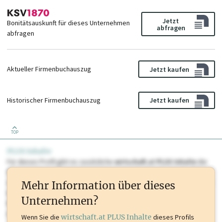
Jetzt
Bonitätsauskunft für dieses Unternehmen
abfragen
abfragen
Aktueller Firmenbuchauszug
Jetzt kaufen
Historischer Firmenbuchauszug
Jetzt kaufen
TOP
PLUS Inhalte
Für dieses Profil gibt es zusätzliche
wirtschaft.at PLUS Inhalte
die
Sie momentan nicht einsehen können. Schalten Sie dieses Profil frei
oder loggen Sie sich ein um diese Inhalte zu sehen. wirtschaft.at PLUS
Mehr Information über dieses
Inhalte sind unter anderem Gewerbeberechtigungen, Nationale
Unternehmen?
Marken, Patente, Rechtstatsachen, OTS-Aussendungen, und viele
mehr.
Wenn Sie die
wirtschaft.at PLUS Inhalte
dieses Profils