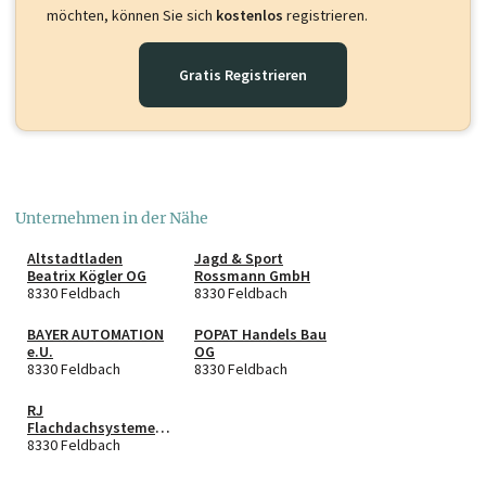
möchten, können Sie sich
kostenlos
registrieren.
Gratis Registrieren
Unternehmen in der Nähe
Altstadtladen
Jagd & Sport
Beatrix Kögler OG
Rossmann GmbH
8330 Feldbach
8330 Feldbach
BAYER AUTOMATION
POPAT Handels Bau
e.U.
OG
8330 Feldbach
8330 Feldbach
RJ
Flachdachsysteme
KG
8330 Feldbach