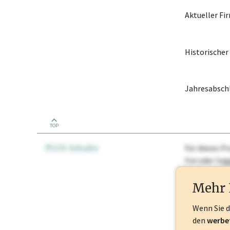
Aktueller F
Historische
Jahresabschl
TOP
PLUS Inhalte
Für dieses Pr
frei oder lo
Nationale Ma
Mehr 
Wenn Sie 
den
werbe