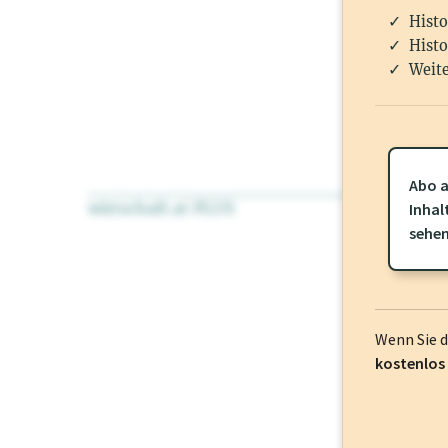
Histo
Histo
Weite
Abo a
wirtschaft.at PLUS
Für dieses Pr
Inhal
frei oder log
sehe
Wenn Sie 
kostenlos