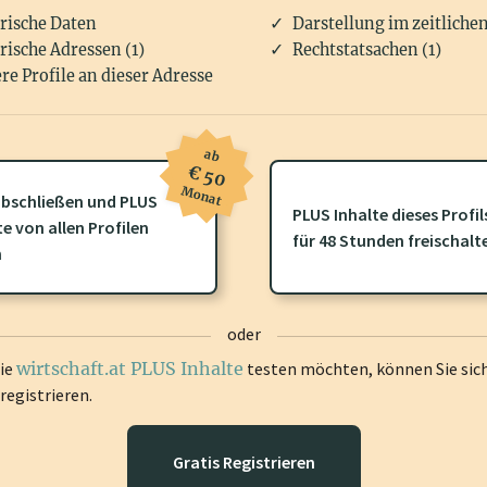
rische Daten
Darstellung im zeitliche
rische Adressen (1)
Rechtstatsachen (1)
re Profile an dieser Adresse
ab
€ 50
Monat
bschließen und PLUS
PLUS Inhalte dieses Profil
ofil gibt es zusätzliche
wirtschaft.at PLUS Inhalte
die Sie momenta
te von allen Profilen
für 48 Stunden freischalt
gen Sie sich ein um diese Inhalte zu sehen.
n
oder
die
wirtschaft.at PLUS Inhalte
testen möchten, können Sie sic
registrieren.
Gratis Registrieren