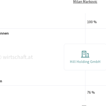
Milan Markovic
100 %
innen
wirtschaft.at
©
Hill Holding GmbH
en
76 %