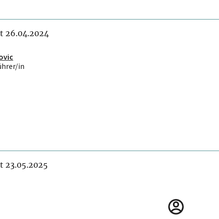
it 26.04.2024
ovic
ührer/in
it 23.05.2025