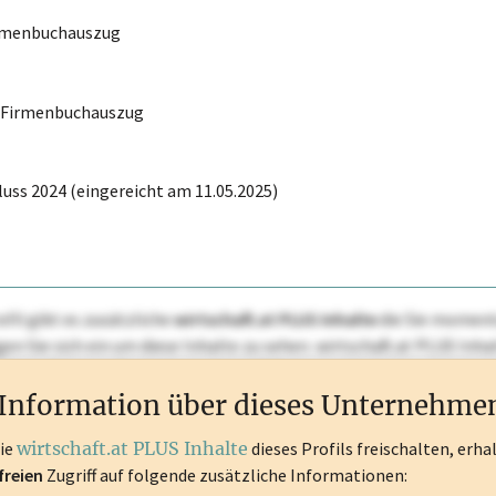
irmenbuchauszug
r Firmenbuchauszug
uss 2024 (eingereicht am 11.05.2025)
ofil gibt es zusätzliche
wirtschaft.at PLUS Inhalte
die Sie momenta
ggen Sie sich ein um diese Inhalte zu sehen. wirtschaft.at PLUS I
rken, Patente, Rechtstatsachen, OTS-Aussendungen, und viele m
Information über dieses Unternehme
die
wirtschaft.at PLUS Inhalte
dieses Profils freischalten, erha
freien
Zugriff auf folgende zusätzliche Informationen: