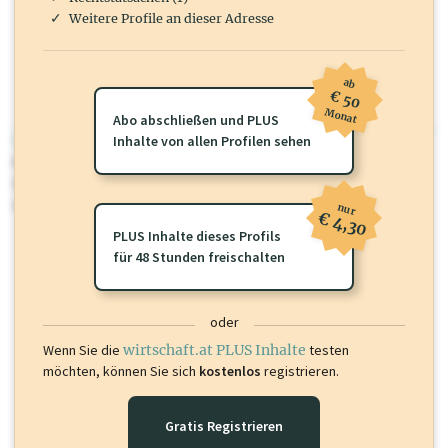
Weitere Profile an dieser Adresse
ab
€ 50
Monat
Abo abschließen und PLUS
wirtschaft.at PLUS
Inhalte von allen Profilen sehen
Für dieses Profil gibt es zusätzliche
wirtschaft.at PLUS Inhalte
die
Sie momentan nicht einsehen können. Schalten Sie dieses Profil frei
oder loggen Sie sich ein um diese Inhalte zu sehen.
nur
€ 4,30
PLUS Inhalte dieses Profils
für 48 Stunden freischalten
oder
Wenn Sie die
wirtschaft.at PLUS Inhalte
testen
möchten, können Sie sich
kostenlos
registrieren.
Gratis Registrieren