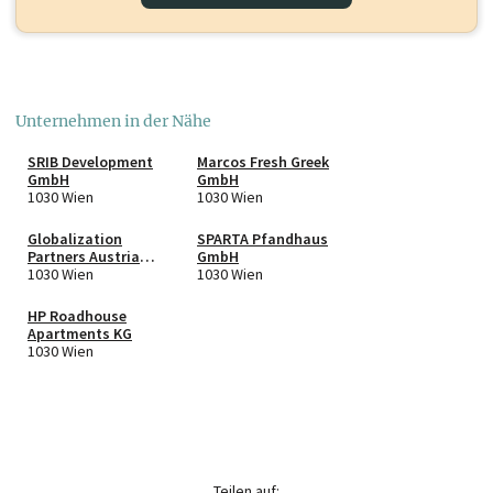
Unternehmen in der Nähe
SRIB Development
Marcos Fresh Greek
GmbH
GmbH
1030 Wien
1030 Wien
Globalization
SPARTA Pfandhaus
Partners Austria
GmbH
GmbH
1030 Wien
1030 Wien
HP Roadhouse
Apartments KG
1030 Wien
Teilen auf: