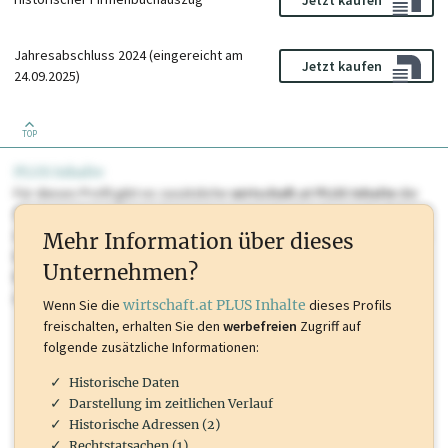
Jahresabschluss 2024 (eingereicht am
Jetzt kaufen
24.09.2025)
TOP
PLUS Inhalte
Für dieses Profil gibt es zusätzliche
wirtschaft.at PLUS Inhalte
die
Sie momentan nicht einsehen können. Schalten Sie dieses Profil frei
oder loggen Sie sich ein um diese Inhalte zu sehen. wirtschaft.at PLUS
Mehr Information über dieses
Inhalte sind unter anderem Gewerbeberechtigungen, Nationale
Unternehmen?
Marken, Patente, Rechtstatsachen, OTS-Aussendungen, und viele
mehr.
Wenn Sie die
wirtschaft.at PLUS Inhalte
dieses Profils
freischalten, erhalten Sie den
werbefreien
Zugriff auf
folgende zusätzliche Informationen:
Historische Daten
Darstellung im zeitlichen Verlauf
Historische Adressen (2)
Rechtstatsachen (1)