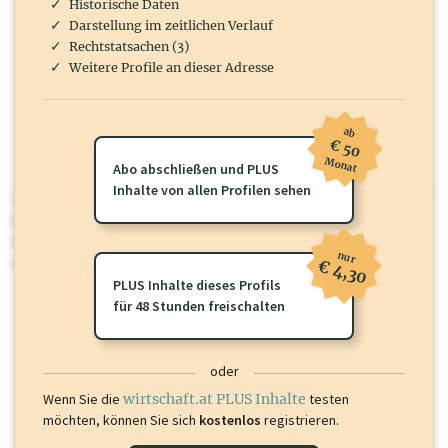
Historische Daten
Darstellung im zeitlichen Verlauf
Rechtstatsachen (3)
Weitere Profile an dieser Adresse
ab
€ 50
Monat
Abo abschließen und PLUS
Inhalte von allen Profilen sehen
wirtschaft.at PLUS
Für dieses Profil gibt es zusätzliche
wirtschaft.at PLUS Inhalte
die
Sie momentan nicht einsehen können. Schalten Sie dieses Profil frei
nur
oder loggen Sie sich ein um diese Inhalte zu sehen.
€ 4,30
PLUS Inhalte dieses Profils
für 48 Stunden freischalten
oder
Wenn Sie die
wirtschaft.at PLUS Inhalte
testen
möchten, können Sie sich
kostenlos
registrieren.