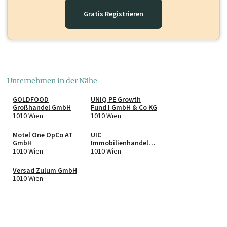
Gratis Registrieren
Unternehmen in der Nähe
GOLDFOOD
UNIQ PE Growth
Großhandel GmbH
Fund I GmbH & Co KG
1010 Wien
1010 Wien
Motel One OpCo AT
UIC
GmbH
Immobilienhandels
1010 Wien
GmbH
1010 Wien
Versad Zulum GmbH
1010 Wien