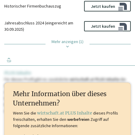
Historischer Firmenbuchauszug
Jetzt kaufen
Jahresabschluss 2024 (eingereicht am
Jetzt kaufen
30.09.2025)
Mehr anzeigen (1)
TOP
PLUS Inhalte
Für dieses Profil gibt es zusätzliche
wirtschaft.at PLUS Inhalte
die
Sie momentan nicht einsehen können. Schalten Sie dieses Profil frei
oder loggen Sie sich ein um diese Inhalte zu sehen. wirtschaft.at PLUS
Mehr Information über dieses
Inhalte sind unter anderem Gewerbeberechtigungen, Nationale
Unternehmen?
Marken, Patente, Rechtstatsachen, OTS-Aussendungen, und viele
mehr.
Wenn Sie die
wirtschaft.at PLUS Inhalte
dieses Profils
freischalten, erhalten Sie den
werbefreien
Zugriff auf
folgende zusätzliche Informationen: