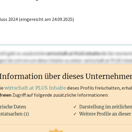
uss 2024 (eingereicht am 24.09.2025)
ofil gibt es zusätzliche
wirtschaft.at PLUS Inhalte
die Sie momenta
ggen Sie sich ein um diese Inhalte zu sehen. wirtschaft.at PLUS I
rken, Patente, Rechtstatsachen, OTS-Aussendungen, und viele m
Information über dieses Unternehme
die
wirtschaft.at PLUS Inhalte
dieses Profils freischalten, erha
freien
Zugriff auf folgende zusätzliche Informationen:
rische Daten
Darstellung im zeitliche
statsachen (1)
Weitere Profile an dieser