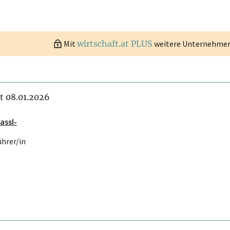
Mit
wirtschaft.at PLUS
weitere Unternehmen 
it 08.01.2026
Hassl-
ührer/in