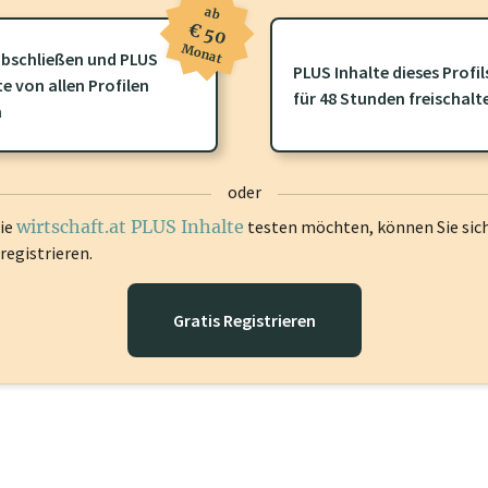
ab
€ 50
Monat
bschließen und PLUS
PLUS Inhalte dieses Profil
te von allen Profilen
ofil gibt es zusätzliche
wirtschaft.at PLUS Inhalte
die Sie momenta
für 48 Stunden freischalt
n
gen Sie sich ein um diese Inhalte zu sehen.
oder
die
wirtschaft.at PLUS Inhalte
testen möchten, können Sie sic
registrieren.
Gratis Registrieren