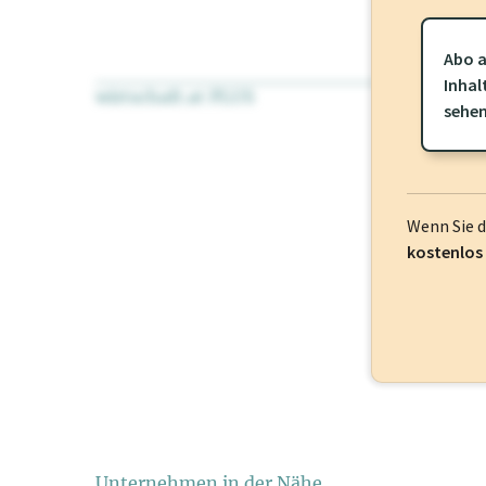
Abo a
Inhal
wirtschaft.at PLUS
Für dieses Pr
sehe
frei oder log
Wenn Sie 
kostenlos
Unternehmen in der Nähe