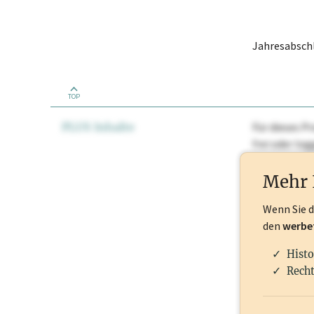
Jahresabschl
TOP
PLUS Inhalte
Für dieses Pr
frei oder lo
Nationale Ma
Mehr 
Wenn Sie 
den
werbe
Histo
Recht