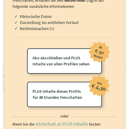
freischalten, erhalten Sie den
werbefreien
Zugriff auf
folgende zusätzliche Informationen:
Historische Daten
Darstellung im zeitlichen Verlauf
Rechtstatsachen (1)
ab
€ 50
Monat
Abo abschließen und PLUS
Inhalte von allen Profilen sehen
wirtschaft.at PLUS
Für dieses Profil gibt es zusätzliche
wirtschaft.at PLUS Inhalte
die
Sie momentan nicht einsehen können. Schalten Sie dieses Profil frei
nur
€ 4,30
oder loggen Sie sich ein um diese Inhalte zu sehen.
PLUS Inhalte dieses Profils
für 48 Stunden freischalten
oder
Wenn Sie die
wirtschaft.at PLUS Inhalte
testen