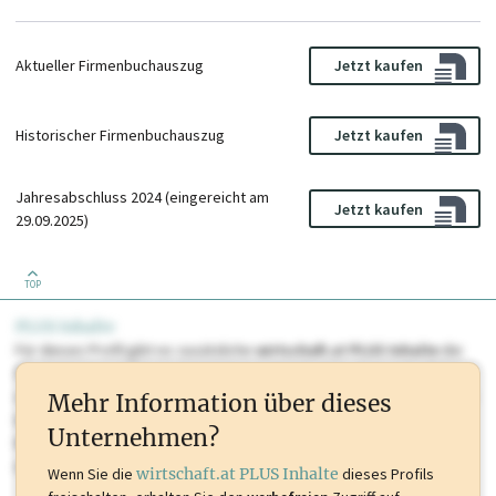
Aktueller Firmenbuchauszug
Jetzt kaufen
Historischer Firmenbuchauszug
Jetzt kaufen
Jahresabschluss 2024 (eingereicht am
Jetzt kaufen
29.09.2025)
TOP
PLUS Inhalte
Für dieses Profil gibt es zusätzliche
wirtschaft.at PLUS Inhalte
die
Sie momentan nicht einsehen können. Schalten Sie dieses Profil frei
oder loggen Sie sich ein um diese Inhalte zu sehen. wirtschaft.at PLUS
Mehr Information über dieses
Inhalte sind unter anderem Gewerbeberechtigungen, Nationale
Unternehmen?
Marken, Patente, Rechtstatsachen, OTS-Aussendungen, und viele
mehr.
Wenn Sie die
wirtschaft.at PLUS Inhalte
dieses Profils