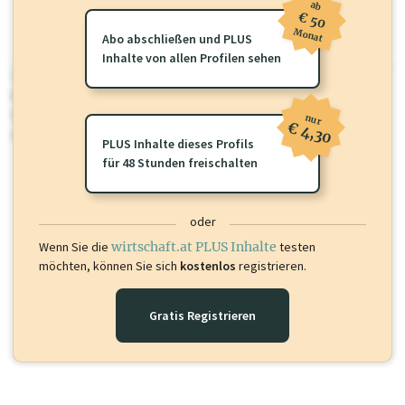
ab
€ 50
Monat
Abo abschließen und PLUS
Inhalte von allen Profilen sehen
wirtschaft.at PLUS
Für dieses Profil gibt es zusätzliche
wirtschaft.at PLUS Inhalte
die
Sie momentan nicht einsehen können. Schalten Sie dieses Profil frei
nur
€ 4,30
oder loggen Sie sich ein um diese Inhalte zu sehen.
PLUS Inhalte dieses Profils
für 48 Stunden freischalten
oder
Wenn Sie die
wirtschaft.at PLUS Inhalte
testen
möchten, können Sie sich
kostenlos
registrieren.
Gratis Registrieren