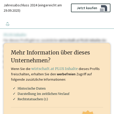
Jahresabschluss 2024 (eingereicht am
Jetzt kaufen
29.09.2025)
TOP
PLUS Inhalte
Für dieses Profil gibt es zusätzliche
wirtschaft.at PLUS Inhalte
die
Sie momentan nicht einsehen können. Schalten Sie dieses Profil frei
oder loggen Sie sich ein um diese Inhalte zu sehen. wirtschaft.at PLUS
Mehr Information über dieses
Inhalte sind unter anderem Gewerbeberechtigungen, Nationale
Unternehmen?
Marken, Patente, Rechtstatsachen, OTS-Aussendungen, und viele
mehr.
Wenn Sie die
wirtschaft.at PLUS Inhalte
dieses Profils
freischalten, erhalten Sie den
werbefreien
Zugriff auf
folgende zusätzliche Informationen:
Historische Daten
Darstellung im zeitlichen Verlauf
Rechtstatsachen (1)