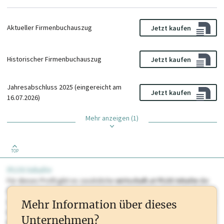
Aktueller Firmenbuchauszug
Jetzt kaufen
Historischer Firmenbuchauszug
Jetzt kaufen
Jahresabschluss 2025 (eingereicht am
Jetzt kaufen
16.07.2026)
Mehr anzeigen (1)
TOP
PLUS Inhalte
Für dieses Profil gibt es zusätzliche
wirtschaft.at PLUS Inhalte
die
Sie momentan nicht einsehen können. Schalten Sie dieses Profil frei
oder loggen Sie sich ein um diese Inhalte zu sehen. wirtschaft.at PLUS
Mehr Information über dieses
Inhalte sind unter anderem Gewerbeberechtigungen, Nationale
Unternehmen?
Marken, Patente, Rechtstatsachen, OTS-Aussendungen, und viele