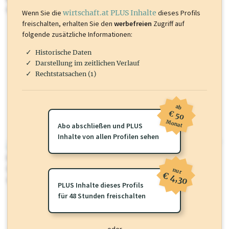
mehr.
Wenn Sie die
wirtschaft.at PLUS Inhalte
dieses Profils
freischalten, erhalten Sie den
werbefreien
Zugriff auf
folgende zusätzliche Informationen:
Historische Daten
Darstellung im zeitlichen Verlauf
Rechtstatsachen (1)
ab
€ 50
Monat
Abo abschließen und PLUS
Inhalte von allen Profilen sehen
wirtschaft.at PLUS
Für dieses Profil gibt es zusätzliche
wirtschaft.at PLUS Inhalte
die
Sie momentan nicht einsehen können. Schalten Sie dieses Profil frei
nur
€ 4,30
oder loggen Sie sich ein um diese Inhalte zu sehen.
PLUS Inhalte dieses Profils
für 48 Stunden freischalten
oder