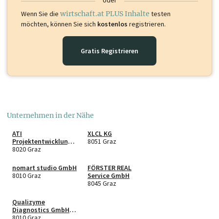
Wenn Sie die
wirtschaft.at PLUS Inhalte
testen
möchten, können Sie sich
kostenlos
registrieren.
Gratis Registrieren
Unternehmen in der Nähe
ATI
XLCL KG
Projektentwicklung
8051 Graz
GmbH
8020 Graz
nomart studio GmbH
FÖRSTER REAL
8010 Graz
Service GmbH
8045 Graz
Qualizyme
Diagnostics GmbH &
Co KG
8010 Graz