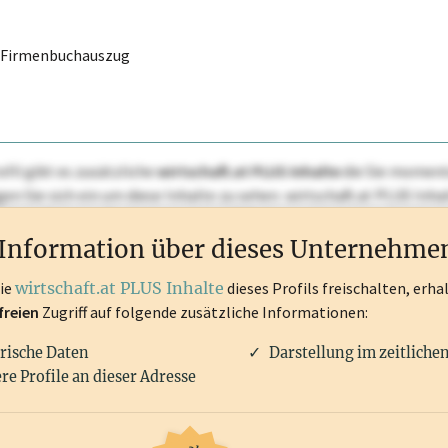
r Firmenbuchauszug
ofil gibt es zusätzliche
wirtschaft.at PLUS Inhalte
die Sie momenta
ggen Sie sich ein um diese Inhalte zu sehen. wirtschaft.at PLUS I
rken, Patente, Rechtstatsachen, OTS-Aussendungen, und viele m
Information über dieses Unternehme
die
wirtschaft.at PLUS Inhalte
dieses Profils freischalten, erha
freien
Zugriff auf folgende zusätzliche Informationen:
rische Daten
Darstellung im zeitliche
re Profile an dieser Adresse