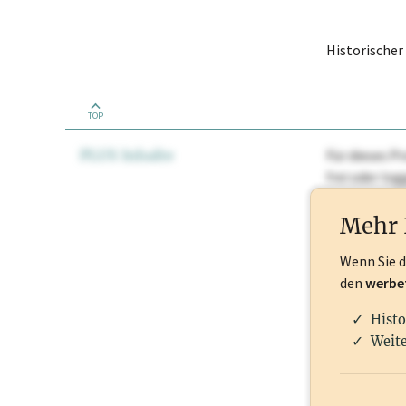
Historische
TOP
PLUS Inhalte
Für dieses Pr
frei oder lo
Nationale Ma
Mehr 
Wenn Sie 
den
werbe
Histo
Weite