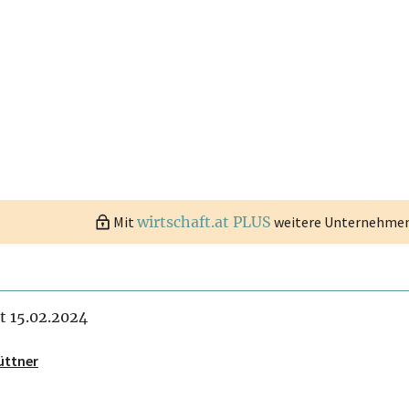
Mit
wirtschaft.at PLUS
weitere Unternehmen 
it 15.02.2024
üttner