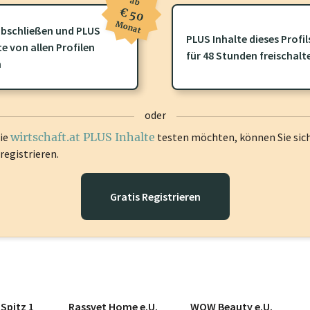
ab
€ 50
Monat
bschließen und PLUS
PLUS Inhalte dieses Profil
te von allen Profilen
ofil gibt es zusätzliche
wirtschaft.at PLUS Inhalte
die Sie momenta
für 48 Stunden freischalt
n
gen Sie sich ein um diese Inhalte zu sehen.
oder
die
wirtschaft.at PLUS Inhalte
testen möchten, können Sie sic
registrieren.
Gratis Registrieren
Spitz 1
Rassvet Home e.U.
WOW Beauty e.U.