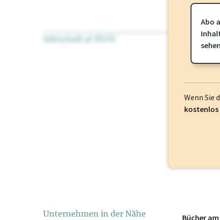
Abo a
Inhal
wirtschaft.at PLUS
Für dieses Pr
sehe
frei oder log
Wenn Sie 
kostenlos
Unternehmen in der Nähe
Bücher am 