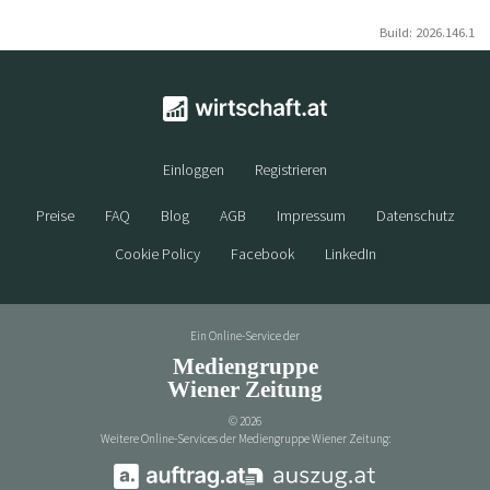
Build: 2026.146.1
Einloggen
Registrieren
Preise
FAQ
Blog
AGB
Impressum
Datenschutz
Cookie Policy
Facebook
LinkedIn
Ein Online-Service der
Mediengruppe
Wiener Zeitung
©
2026
Weitere Online-Services der Mediengruppe Wiener Zeitung: