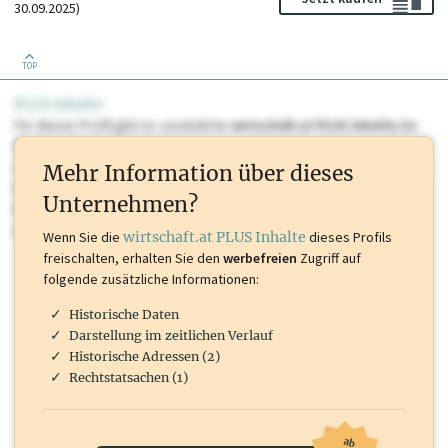
30.09.2025)
TOP
PLUS Inhalte
Für dieses Profil gibt es zusätzliche
wirtschaft.at PLUS Inhalte
die
Sie momentan nicht einsehen können. Schalten Sie dieses Profil frei
oder loggen Sie sich ein um diese Inhalte zu sehen. wirtschaft.at PLUS
Mehr Information über dieses
Inhalte sind unter anderem Gewerbeberechtigungen, Nationale
Unternehmen?
Marken, Patente, Rechtstatsachen, OTS-Aussendungen, und viele
mehr.
Wenn Sie die
wirtschaft.at PLUS Inhalte
dieses Profils
freischalten, erhalten Sie den
werbefreien
Zugriff auf
folgende zusätzliche Informationen:
Historische Daten
Darstellung im zeitlichen Verlauf
Historische Adressen (2)
Rechtstatsachen (1)
ab