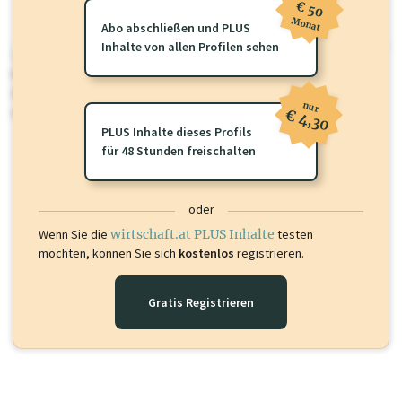
€ 50
Monat
Abo abschließen und PLUS
Inhalte von allen Profilen sehen
wirtschaft.at PLUS
Für dieses Profil gibt es zusätzliche
wirtschaft.at PLUS Inhalte
die
Sie momentan nicht einsehen können. Schalten Sie dieses Profil frei
nur
oder loggen Sie sich ein um diese Inhalte zu sehen.
€ 4,30
PLUS Inhalte dieses Profils
für 48 Stunden freischalten
oder
Wenn Sie die
wirtschaft.at PLUS Inhalte
testen
möchten, können Sie sich
kostenlos
registrieren.
Gratis Registrieren