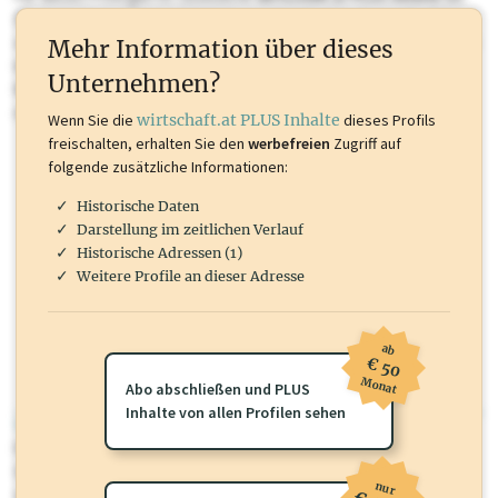
Sie momentan nicht einsehen können. Schalten Sie dieses Profil frei
oder loggen Sie sich ein um diese Inhalte zu sehen. wirtschaft.at PLUS
Mehr Information über dieses
Inhalte sind unter anderem Gewerbeberechtigungen, Nationale
Unternehmen?
Marken, Patente, Rechtstatsachen, OTS-Aussendungen, und viele
mehr.
Wenn Sie die
wirtschaft.at PLUS Inhalte
dieses Profils
freischalten, erhalten Sie den
werbefreien
Zugriff auf
folgende zusätzliche Informationen:
Historische Daten
Darstellung im zeitlichen Verlauf
Historische Adressen (1)
Weitere Profile an dieser Adresse
ab
€ 50
Monat
Abo abschließen und PLUS
Inhalte von allen Profilen sehen
wirtschaft.at PLUS
Für dieses Profil gibt es zusätzliche
wirtschaft.at PLUS Inhalte
die
Sie momentan nicht einsehen können. Schalten Sie dieses Profil frei
nur
oder loggen Sie sich ein um diese Inhalte zu sehen.