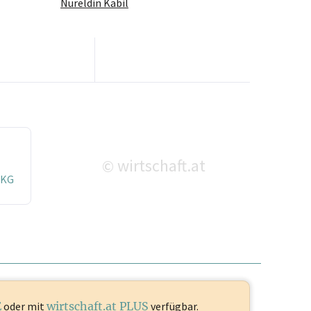
Nureldin Kabil
wirtschaft.at
©
 KG
E
oder mit
wirtschaft.at PLUS
verfügbar.