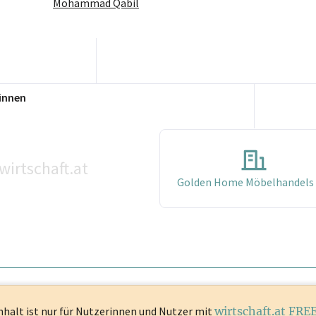
Mohammad Qabil
innen
wirtschaft.at
Golden Home Möbelhandels
nhalt ist
nur für Nutzerinnen und Nutzer mit
wirtschaft.at FRE