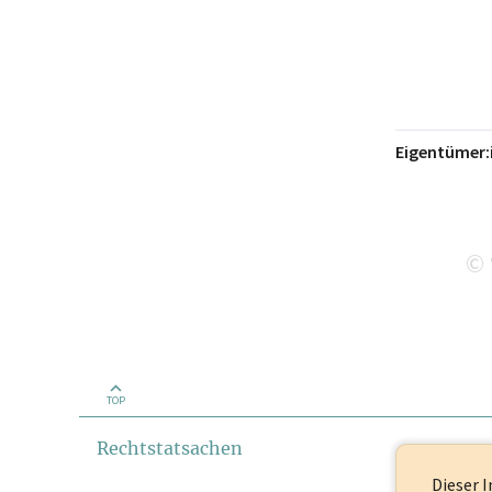
Eigentümer:
©
TOP
Rechtstatsachen
Dieser I