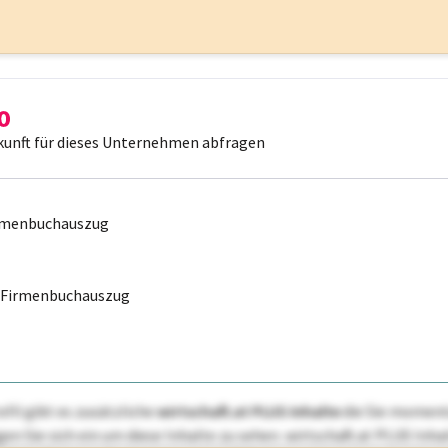
kunft für dieses Unternehmen abfragen
irmenbuchauszug
r Firmenbuchauszug
ofil gibt es zusätzliche
wirtschaft.at PLUS Inhalte
die Sie momenta
ggen Sie sich ein um diese Inhalte zu sehen. wirtschaft.at PLUS I