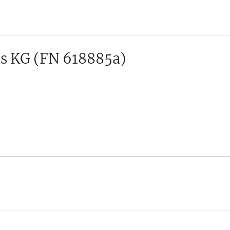
s KG
(FN 618885a)