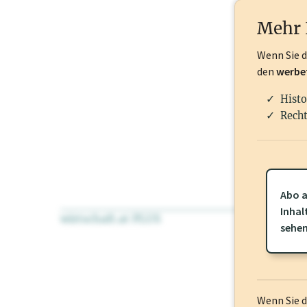
Nationale Ma
Mehr 
Wenn Sie 
den
werbe
Histo
Recht
Abo a
Inhal
wirtschaft.at PLUS
Für dieses Pr
sehe
frei oder log
Wenn Sie 