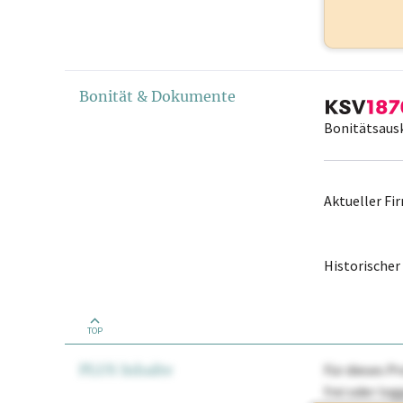
Bonität & Dokumente
Bonitätsaus
Aktueller F
Historische
TOP
PLUS Inhalte
Für dieses Pr
frei oder lo