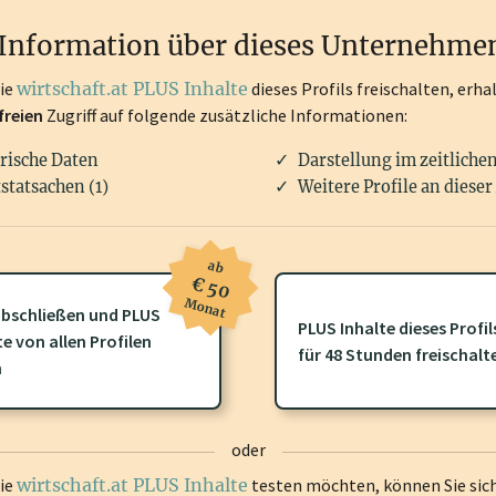
rken, Patente, Rechtstatsachen, OTS-Aussendungen, und viele m
Information über dieses Unternehme
die
wirtschaft.at PLUS Inhalte
dieses Profils freischalten, erha
freien
Zugriff auf folgende zusätzliche Informationen:
rische Daten
Darstellung im zeitliche
statsachen (1)
Weitere Profile an dieser
ab
€ 50
Monat
bschließen und PLUS
PLUS Inhalte dieses Profil
te von allen Profilen
ofil gibt es zusätzliche
wirtschaft.at PLUS Inhalte
die Sie momenta
für 48 Stunden freischalt
n
gen Sie sich ein um diese Inhalte zu sehen.
oder
die
wirtschaft.at PLUS Inhalte
testen möchten, können Sie sic