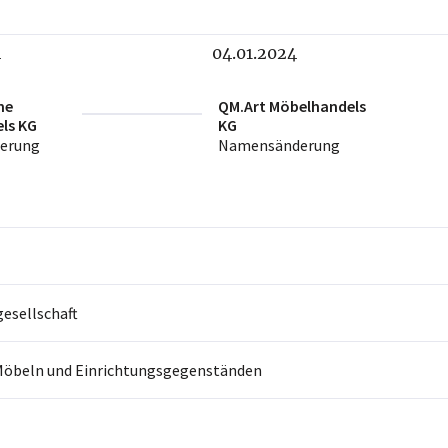
4
04.01.2024
me
QM.Art Möbelhandels
ls KG
KG
erung
Namensänderung
sellschaft
Möbeln und Einrichtungsgegenständen