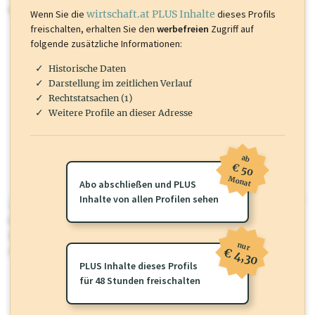
mehr.
Wenn Sie die
wirtschaft.at PLUS Inhalte
dieses Profils
freischalten, erhalten Sie den
werbefreien
Zugriff auf
folgende zusätzliche Informationen:
Historische Daten
Darstellung im zeitlichen Verlauf
Rechtstatsachen (1)
Weitere Profile an dieser Adresse
ab
€ 50
Monat
Abo abschließen und PLUS
Inhalte von allen Profilen sehen
wirtschaft.at PLUS
Für dieses Profil gibt es zusätzliche
wirtschaft.at PLUS Inhalte
die
Sie momentan nicht einsehen können. Schalten Sie dieses Profil frei
nur
oder loggen Sie sich ein um diese Inhalte zu sehen.
€ 4,30
PLUS Inhalte dieses Profils
für 48 Stunden freischalten