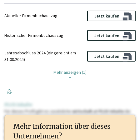
Aktueller Firmenbuchauszug
Jetzt kaufen
Historischer Firmenbuchauszug
Jetzt kaufen
Jahresabschluss 2024 (eingereicht am
Jetzt kaufen
31.08.2025)
Mehr anzeigen (1)
TOP
PLUS Inhalte
Für dieses Profil gibt es zusätzliche
wirtschaft.at PLUS Inhalte
die
Sie momentan nicht einsehen können. Schalten Sie dieses Profil frei
oder loggen Sie sich ein um diese Inhalte zu sehen. wirtschaft.at PLUS
Mehr Information über dieses
Inhalte sind unter anderem Gewerbeberechtigungen, Nationale
Unternehmen?
Marken, Patente, Rechtstatsachen, OTS-Aussendungen, und viele