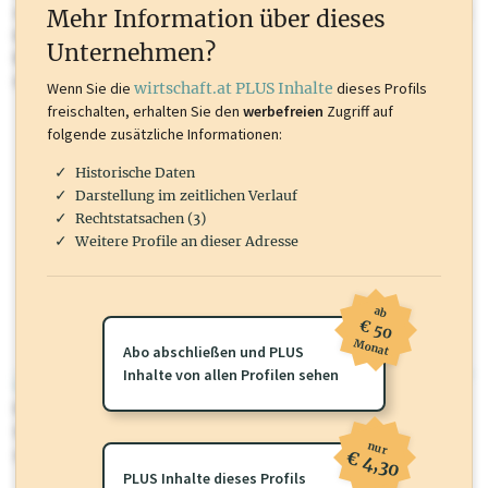
oder loggen Sie sich ein um diese Inhalte zu sehen. wirtschaft.at PLUS
Mehr Information über dieses
Inhalte sind unter anderem Gewerbeberechtigungen, Nationale
Unternehmen?
Marken, Patente, Rechtstatsachen, OTS-Aussendungen, und viele
mehr.
Wenn Sie die
wirtschaft.at PLUS Inhalte
dieses Profils
freischalten, erhalten Sie den
werbefreien
Zugriff auf
folgende zusätzliche Informationen:
Historische Daten
Darstellung im zeitlichen Verlauf
Rechtstatsachen (3)
Weitere Profile an dieser Adresse
ab
€ 50
Monat
Abo abschließen und PLUS
Inhalte von allen Profilen sehen
wirtschaft.at PLUS
Für dieses Profil gibt es zusätzliche
wirtschaft.at PLUS Inhalte
die
Sie momentan nicht einsehen können. Schalten Sie dieses Profil frei
nur
oder loggen Sie sich ein um diese Inhalte zu sehen.
€ 4,30
PLUS Inhalte dieses Profils