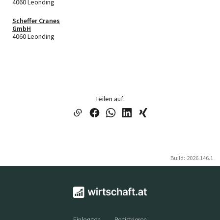
GmbH
4060 Leonding
Scheffer Cranes
GmbH
4060 Leonding
Teilen auf:
Build: 2026.146.1
Einloggen
Registrieren