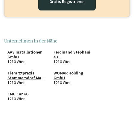
Gratis Registrieren
Unternehmen in der Nähe
AAS Installationen
Ferdinand Stephani
GmbH
e.U.
1210 Wien
1210 Wien
Tierarztpraxis
WOMAR Holding
Stammersdorf Mag.
GmbH
Oberbacher und
1210 Wien
1210 Wien
Mag. Malle OG
CMG Car KG
1210 Wien