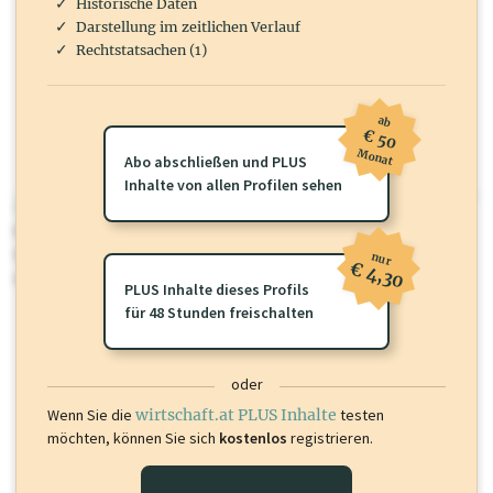
Historische Daten
Darstellung im zeitlichen Verlauf
Rechtstatsachen (1)
ab
€ 50
Monat
Abo abschließen und PLUS
Inhalte von allen Profilen sehen
wirtschaft.at PLUS
Für dieses Profil gibt es zusätzliche
wirtschaft.at PLUS Inhalte
die
Sie momentan nicht einsehen können. Schalten Sie dieses Profil frei
nur
€ 4,30
oder loggen Sie sich ein um diese Inhalte zu sehen.
PLUS Inhalte dieses Profils
für 48 Stunden freischalten
oder
Wenn Sie die
wirtschaft.at PLUS Inhalte
testen
möchten, können Sie sich
kostenlos
registrieren.