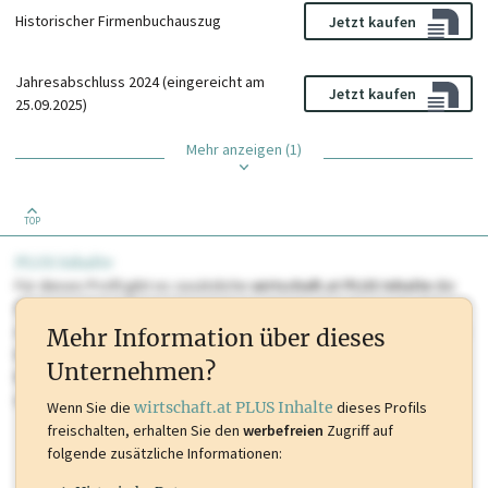
Historischer Firmenbuchauszug
Jetzt kaufen
Jahresabschluss 2024 (eingereicht am
Jetzt kaufen
25.09.2025)
Mehr anzeigen (1)
TOP
PLUS Inhalte
Für dieses Profil gibt es zusätzliche
wirtschaft.at PLUS Inhalte
die
Sie momentan nicht einsehen können. Schalten Sie dieses Profil frei
oder loggen Sie sich ein um diese Inhalte zu sehen. wirtschaft.at PLUS
Mehr Information über dieses
Inhalte sind unter anderem Gewerbeberechtigungen, Nationale
Unternehmen?
Marken, Patente, Rechtstatsachen, OTS-Aussendungen, und viele
mehr.
Wenn Sie die
wirtschaft.at PLUS Inhalte
dieses Profils
freischalten, erhalten Sie den
werbefreien
Zugriff auf
folgende zusätzliche Informationen: