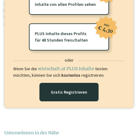
wirtschaft.at PLUS
Inhalte von allen Profilen sehen
Für dieses Profil gibt es zusätzliche
wirtschaft.at PLUS Inhalte
die
Sie momentan nicht einsehen können. Schalten Sie dieses Profil frei
oder loggen Sie sich ein um diese Inhalte zu sehen.
nur
€ 4,30
PLUS Inhalte dieses Profils
für 48 Stunden freischalten
oder
Wenn Sie die
wirtschaft.at PLUS Inhalte
testen
möchten, können Sie sich
kostenlos
registrieren.
Gratis Registrieren
Unternehmen in der Nähe