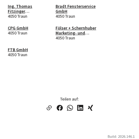
Ing. Thomas
Bradt Fensterservice
Fitzinger
GmbH
Schadenservice &
4050 Traun
4050 Traun
Consulting e.U.
CPG GmbH
Fölser + Schernhuber
4050 Traun
Marketing- und
Werbeagentur OG
4050 Traun
FTB GmbH
4050 Traun
Teilen auf:
Build: 2026.146.1