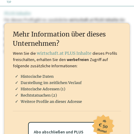
TOP
PLUS Inhalte
Für dieses Profil gibt es zusätzliche
wirtschaft.at PLUS Inhalte
die
Sie momentan nicht einsehen können. Schalten Sie dieses Profil frei
oder loggen Sie sich ein um diese Inhalte zu sehen. wirtschaft.at PLUS
Mehr Information über dieses
Inhalte sind unter anderem Gewerbeberechtigungen, Nationale
Unternehmen?
Marken, Patente, Rechtstatsachen, OTS-Aussendungen, und viele
mehr.
Wenn Sie die
wirtschaft.at PLUS Inhalte
dieses Profils
freischalten, erhalten Sie den
werbefreien
Zugriff auf
folgende zusätzliche Informationen:
Historische Daten
Darstellung im zeitlichen Verlauf
Historische Adressen (1)
Rechtstatsachen (2)
Weitere Profile an dieser Adresse
ab
€ 50
Monat
Abo abschließen und PLUS