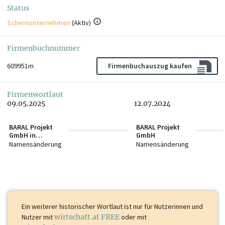
Status
Scheinunternehmen
(
Aktiv
)
Firmenbuchnummer
609951m
Firmenbuchauszug kaufen
Firmenwortlaut
09.05.2025
12.07.2024
BARAL Projekt
BARAL Projekt
GmbH in
GmbH
Liquidation
Namensänderung
Namensänderung
Ein weiterer historischer Wortlaut ist
nur für Nutzerinnen und
Nutzer mit
wirtschaft.at FREE
oder mit