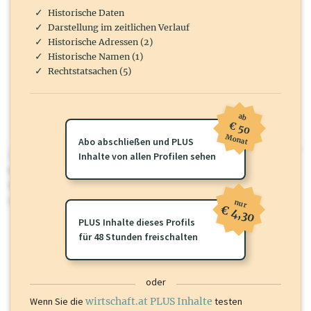
Historische Daten
Darstellung im zeitlichen Verlauf
Historische Adressen (2)
Historische Namen (1)
Rechtstatsachen (5)
ab
€ 50
Monat
Abo abschließen und PLUS
wirtschaft.at PLUS
Inhalte von allen Profilen sehen
Für dieses Profil gibt es zusätzliche
wirtschaft.at PLUS Inhalte
die
Sie momentan nicht einsehen können. Schalten Sie dieses Profil frei
oder loggen Sie sich ein um diese Inhalte zu sehen.
nur
€ 4,30
PLUS Inhalte dieses Profils
für 48 Stunden freischalten
oder
Wenn Sie die
wirtschaft.at PLUS Inhalte
testen