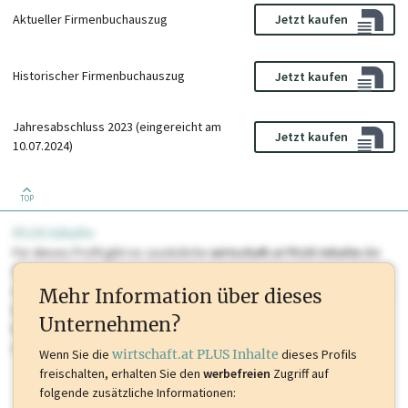
Aktueller Firmenbuchauszug
Jetzt kaufen
Historischer Firmenbuchauszug
Jetzt kaufen
Jahresabschluss 2023 (eingereicht am
Jetzt kaufen
10.07.2024)
TOP
PLUS Inhalte
Für dieses Profil gibt es zusätzliche
wirtschaft.at PLUS Inhalte
die
Sie momentan nicht einsehen können. Schalten Sie dieses Profil frei
oder loggen Sie sich ein um diese Inhalte zu sehen. wirtschaft.at PLUS
Mehr Information über dieses
Inhalte sind unter anderem Gewerbeberechtigungen, Nationale
Unternehmen?
Marken, Patente, Rechtstatsachen, OTS-Aussendungen, und viele
mehr.
Wenn Sie die
wirtschaft.at PLUS Inhalte
dieses Profils
freischalten, erhalten Sie den
werbefreien
Zugriff auf
folgende zusätzliche Informationen: