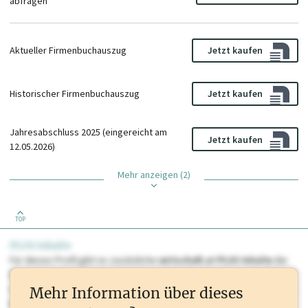
abfragen
Aktueller Firmenbuchauszug
Jetzt kaufen
Historischer Firmenbuchauszug
Jetzt kaufen
Jahresabschluss 2025 (eingereicht am
Jetzt kaufen
12.05.2026)
Mehr anzeigen (2)
TOP
PLUS Inhalte
Für dieses Profil gibt es zusätzliche
wirtschaft.at PLUS Inhalte
die
Sie momentan nicht einsehen können. Schalten Sie dieses Profil frei
oder loggen Sie sich ein um diese Inhalte zu sehen. wirtschaft.at PLUS
Mehr Information über dieses
Inhalte sind unter anderem Gewerbeberechtigungen, Nationale