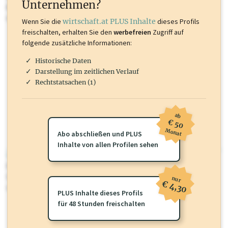
Unternehmen?
Marken, Patente, Rechtstatsachen, OTS-Aussendungen, und viele
mehr.
Wenn Sie die
wirtschaft.at PLUS Inhalte
dieses Profils
freischalten, erhalten Sie den
werbefreien
Zugriff auf
folgende zusätzliche Informationen:
Historische Daten
Darstellung im zeitlichen Verlauf
Rechtstatsachen (1)
ab
€ 50
Monat
Abo abschließen und PLUS
Inhalte von allen Profilen sehen
wirtschaft.at PLUS
Für dieses Profil gibt es zusätzliche
wirtschaft.at PLUS Inhalte
die
Sie momentan nicht einsehen können. Schalten Sie dieses Profil frei
nur
€ 4,30
oder loggen Sie sich ein um diese Inhalte zu sehen.
PLUS Inhalte dieses Profils
für 48 Stunden freischalten