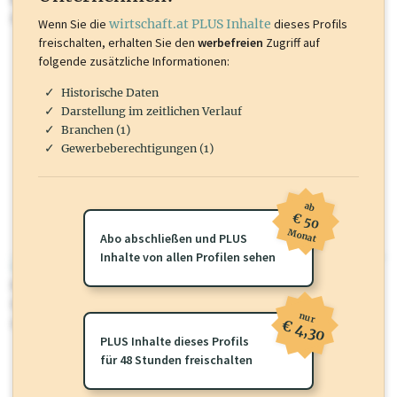
mehr.
Wenn Sie die
wirtschaft.at PLUS Inhalte
dieses Profils
freischalten, erhalten Sie den
werbefreien
Zugriff auf
folgende zusätzliche Informationen:
Historische Daten
Darstellung im zeitlichen Verlauf
Branchen (1)
Gewerbeberechtigungen (1)
ab
€ 50
Monat
Abo abschließen und PLUS
Inhalte von allen Profilen sehen
wirtschaft.at PLUS
Für dieses Profil gibt es zusätzliche
wirtschaft.at PLUS Inhalte
die
Sie momentan nicht einsehen können. Schalten Sie dieses Profil frei
nur
oder loggen Sie sich ein um diese Inhalte zu sehen.
€ 4,30
PLUS Inhalte dieses Profils
für 48 Stunden freischalten