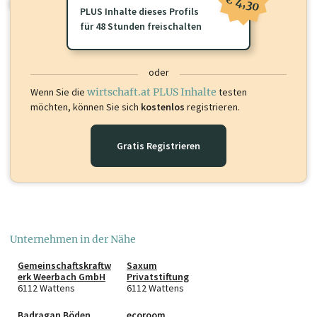
€ 4,30
oder loggen Sie sich ein um diese Inhalte zu sehen.
PLUS Inhalte dieses Profils
für 48 Stunden freischalten
oder
Wenn Sie die
wirtschaft.at PLUS Inhalte
testen
möchten, können Sie sich
kostenlos
registrieren.
Gratis Registrieren
Unternehmen in der Nähe
Gemeinschaftskraftw
Saxum
erk Weerbach GmbH
Privatstiftung
6112 Wattens
6112 Wattens
Badragan Böden
ecoroom