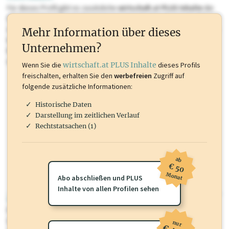
Für dieses Profil gibt es zusätzliche
wirtschaft.at PLUS Inhalte
die
Sie momentan nicht einsehen können. Schalten Sie dieses Profil frei
oder loggen Sie sich ein um diese Inhalte zu sehen. wirtschaft.at PLUS
Mehr Information über dieses
Inhalte sind unter anderem Gewerbeberechtigungen, Nationale
Unternehmen?
Marken, Patente, Rechtstatsachen, OTS-Aussendungen, und viele
mehr.
Wenn Sie die
wirtschaft.at PLUS Inhalte
dieses Profils
freischalten, erhalten Sie den
werbefreien
Zugriff auf
folgende zusätzliche Informationen:
Historische Daten
Darstellung im zeitlichen Verlauf
Rechtstatsachen (1)
ab
€ 50
Monat
Abo abschließen und PLUS
Inhalte von allen Profilen sehen
wirtschaft.at PLUS
Für dieses Profil gibt es zusätzliche
wirtschaft.at PLUS Inhalte
die
Sie momentan nicht einsehen können. Schalten Sie dieses Profil frei
nur