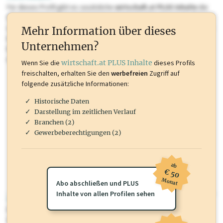
Für dieses Profil gibt es zusätzliche
wirtschaft.at PLUS Inhalte
die
Sie momentan nicht einsehen können. Schalten Sie dieses Profil frei
oder loggen Sie sich ein um diese Inhalte zu sehen. wirtschaft.at PLUS
Mehr Information über dieses
Inhalte sind unter anderem Gewerbeberechtigungen, Nationale
Unternehmen?
Marken, Patente, Rechtstatsachen, OTS-Aussendungen, und viele
mehr.
Wenn Sie die
wirtschaft.at PLUS Inhalte
dieses Profils
freischalten, erhalten Sie den
werbefreien
Zugriff auf
folgende zusätzliche Informationen:
Historische Daten
Darstellung im zeitlichen Verlauf
Branchen (2)
Gewerbeberechtigungen (2)
ab
€ 50
Monat
Abo abschließen und PLUS
Inhalte von allen Profilen sehen
wirtschaft.at PLUS
Für dieses Profil gibt es zusätzliche
wirtschaft.at PLUS Inhalte
die
Sie momentan nicht einsehen können. Schalten Sie dieses Profil frei