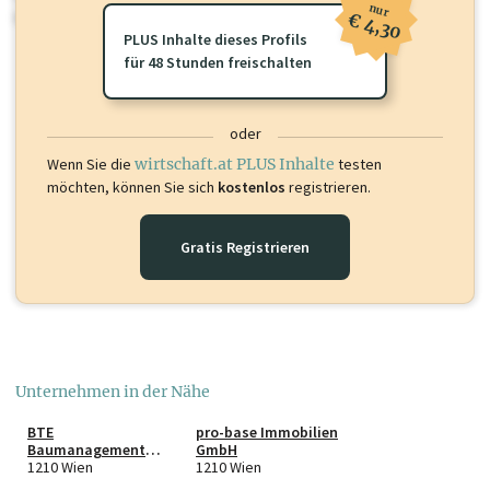
nur
oder loggen Sie sich ein um diese Inhalte zu sehen.
€ 4,30
PLUS Inhalte dieses Profils
für 48 Stunden freischalten
oder
Wenn Sie die
wirtschaft.at PLUS Inhalte
testen
möchten, können Sie sich
kostenlos
registrieren.
Gratis Registrieren
Unternehmen in der Nähe
BTE
pro-base Immobilien
Baumanagement
GmbH
GmbH
1210 Wien
1210 Wien