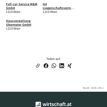
Full-car-Service M&M
H4
GmbH
Liegenschaftsvermie
1210 Wien
tung OG
1210 Wien
Hausverwaltung
Obermeier GmbH
1210 Wien
Teilen auf:
Build: 2026.146.1