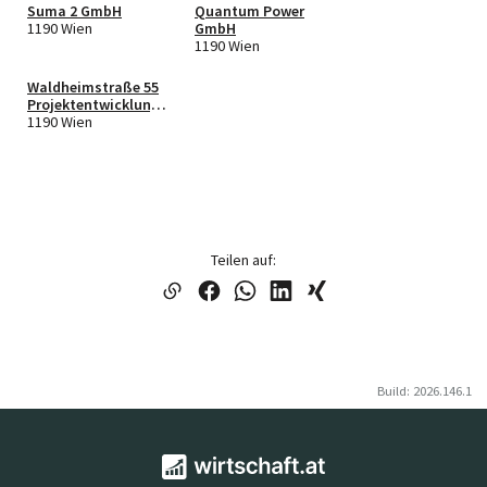
Suma 2 GmbH
Quantum Power
1190 Wien
GmbH
1190 Wien
Waldheimstraße 55
Projektentwicklung
GmbH & Co KG
1190 Wien
Teilen auf:
Build: 2026.146.1