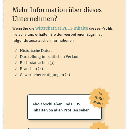
Sie momentan nicht einsehen können. Schalten Sie dieses Profil frei
oder loggen Sie sich ein um diese Inhalte zu sehen. wirtschaft.at PLUS
Mehr Information über dieses
Inhalte sind unter anderem Gewerbeberechtigungen, Nationale
Unternehmen?
Marken, Patente, Rechtstatsachen, OTS-Aussendungen, und viele
mehr.
Wenn Sie die
wirtschaft.at PLUS Inhalte
dieses Profils
freischalten, erhalten Sie den
werbefreien
Zugriff auf
folgende zusätzliche Informationen:
Historische Daten
Darstellung im zeitlichen Verlauf
Rechtstatsachen (3)
Branchen (2)
Gewerbeberechtigungen (2)
ab
€ 50
Monat
Abo abschließen und PLUS
wirtschaft.at PLUS
Inhalte von allen Profilen sehen
Für dieses Profil gibt es zusätzliche
wirtschaft.at PLUS Inhalte
die
Sie momentan nicht einsehen können. Schalten Sie dieses Profil frei
oder loggen Sie sich ein um diese Inhalte zu sehen.