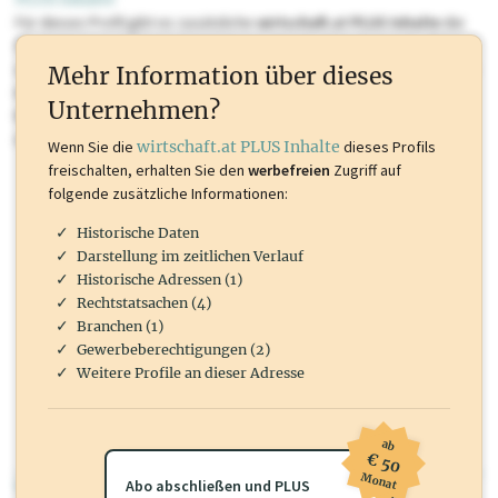
Für dieses Profil gibt es zusätzliche
wirtschaft.at PLUS Inhalte
die
Sie momentan nicht einsehen können. Schalten Sie dieses Profil frei
oder loggen Sie sich ein um diese Inhalte zu sehen. wirtschaft.at PLUS
Mehr Information über dieses
Inhalte sind unter anderem Gewerbeberechtigungen, Nationale
Unternehmen?
Marken, Patente, Rechtstatsachen, OTS-Aussendungen, und viele
mehr.
Wenn Sie die
wirtschaft.at PLUS Inhalte
dieses Profils
freischalten, erhalten Sie den
werbefreien
Zugriff auf
folgende zusätzliche Informationen:
Historische Daten
Darstellung im zeitlichen Verlauf
Historische Adressen (1)
Rechtstatsachen (4)
Branchen (1)
Gewerbeberechtigungen (2)
Weitere Profile an dieser Adresse
ab
€ 50
Monat
wirtschaft.at PLUS
Abo abschließen und PLUS