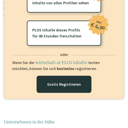
Für dieses Profil gibt es zusätzliche
Inhalte von allen Profilen sehen
wirtschaft.at PLUS Inhalte
die
Sie momentan nicht einsehen können. Schalten Sie dieses Profil frei
oder loggen Sie sich ein um diese Inhalte zu sehen.
nur
€ 4,30
PLUS Inhalte dieses Profils
für 48 Stunden freischalten
oder
Wenn Sie die
wirtschaft.at PLUS Inhalte
testen
möchten, können Sie sich
kostenlos
registrieren.
Gratis Registrieren
Unternehmen in der Nähe