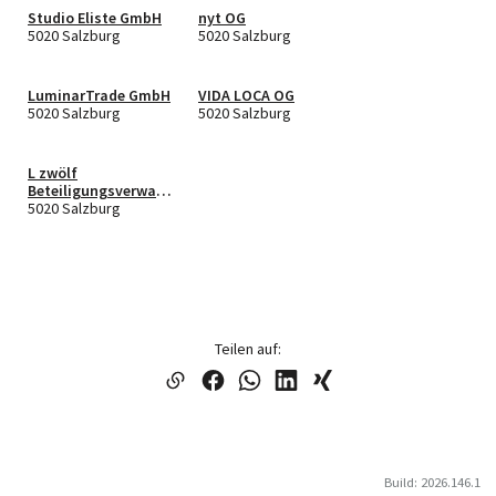
Studio Eliste GmbH
nyt OG
5020 Salzburg
5020 Salzburg
LuminarTrade GmbH
VIDA LOCA OG
5020 Salzburg
5020 Salzburg
L zwölf
Beteiligungsverwalt
ung GmbH
5020 Salzburg
Teilen auf:
Build: 2026.146.1