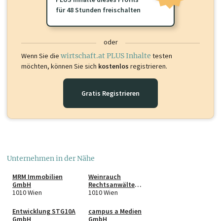
für 48 Stunden freischalten
oder
Wenn Sie die
wirtschaft.at PLUS Inhalte
testen
möchten, können Sie sich
kostenlos
registrieren.
Gratis Registrieren
Unternehmen in der Nähe
MRM Immobilien
Weinrauch
GmbH
Rechtsanwälte
1010 Wien
GmbH
1010 Wien
Entwicklung STG10A
campus a Medien
GmbH
GmbH