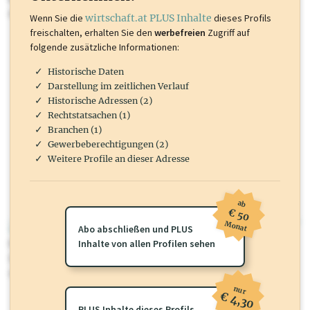
mehr.
Wenn Sie die
wirtschaft.at PLUS Inhalte
dieses Profils
freischalten, erhalten Sie den
werbefreien
Zugriff auf
folgende zusätzliche Informationen:
Historische Daten
Darstellung im zeitlichen Verlauf
Historische Adressen (2)
Rechtstatsachen (1)
Branchen (1)
Gewerbeberechtigungen (2)
Weitere Profile an dieser Adresse
ab
€ 50
Monat
wirtschaft.at PLUS
Abo abschließen und PLUS
Für dieses Profil gibt es zusätzliche
Inhalte von allen Profilen sehen
wirtschaft.at PLUS Inhalte
die
Sie momentan nicht einsehen können. Schalten Sie dieses Profil frei
oder loggen Sie sich ein um diese Inhalte zu sehen.
nur
€ 4,30
PLUS Inhalte dieses Profils