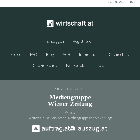
Build: 2026.146.1
Einloggen
Registrieren
Preise
FAQ
Blog
AGB
Impressum
Datenschutz
Cookie Policy
Facebook
LinkedIn
Ein Online-Service der
Mediengruppe
Wiener Zeitung
©
2026
Weitere Online-Services der Mediengruppe Wiener Zeitung: