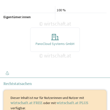
100 %
Eigentümer:innen
wirtschaft.at
©
PanoCloud Systems GmbH
wirtschaft.at
©
TOP
Rechtstatsachen
Dieser Inhalt ist
nur für Nutzerinnen und Nutzer mit
wirtschaft.at FREE
oder mit
wirtschaft.at PLUS
verfügbar.