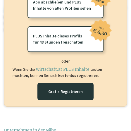
Monat
Abo abschließen und PLUS
Inhalte von allen Profilen sehen
wirtschaft.at PLUS
Für dieses Profil gibt es zusätzliche
wirtschaft.at PLUS Inhalte
die
Sie momentan nicht einsehen können. Schalten Sie dieses Profil frei
nur
oder loggen Sie sich ein um diese Inhalte zu sehen.
€ 4,30
PLUS Inhalte dieses Profils
für 48 Stunden freischalten
oder
Wenn Sie die
wirtschaft.at PLUS Inhalte
testen
möchten, können Sie sich
kostenlos
registrieren.
Gratis Registrieren
Unternehmen in der Nähe