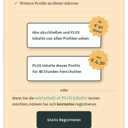
Weitere Profile an dieser Adresse
ab
€ 50
Monat
Abo abschließen und PLUS
Inhalte von allen Profilen sehen
wirtschaft.at PLUS
Für dieses Profil gibt es zusätzliche
wirtschaft.at PLUS Inhalte
die
Sie momentan nicht einsehen können. Schalten Sie dieses Profil frei
nur
oder loggen Sie sich ein um diese Inhalte zu sehen.
€ 4,30
PLUS Inhalte dieses Profils
für 48 Stunden freischalten
oder
Wenn Sie die
wirtschaft.at PLUS Inhalte
testen
möchten, können Sie sich
kostenlos
registrieren.
Gratis Registrieren