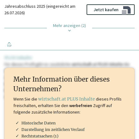
Jahresabschluss 2025 (eingereicht am
Jetzt kaufen
26.07.2026)
Mehr anzeigen (2)
TOP
PLUS Inhalte
Für dieses Profil gibt es zusätzliche
wirtschaft.at PLUS Inhalte
die
Sie momentan nicht einsehen können. Schalten Sie dieses Profil frei
oder loggen Sie sich ein um diese Inhalte zu sehen. wirtschaft.at PLUS
Mehr Information über dieses
Inhalte sind unter anderem Gewerbeberechtigungen, Nationale
Unternehmen?
Marken, Patente, Rechtstatsachen, OTS-Aussendungen, und viele
mehr.
Wenn Sie die
wirtschaft.at PLUS Inhalte
dieses Profils
freischalten, erhalten Sie den
werbefreien
Zugriff auf
folgende zusätzliche Informationen:
Historische Daten
Darstellung im zeitlichen Verlauf
Rechtstatsachen (1)