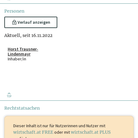
Personen
Verlauf anzeigen
Aktuell, seit 16.11.2022
Horst Trausner-
Lindenmayr
Inhaber/in
TOP
Rechtstatsachen
Dieser Inhalt ist
nur für Nutzerinnen und Nutzer mit
wirtschaft.at FREE
oder mit
wirtschaft.at PLUS