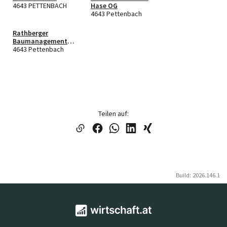
4643 PETTENBACH
Hase OG
4643 Pettenbach
Rathberger
Baumanagement
GmbH in Liqu.
4643 Pettenbach
Teilen auf:
Build: 2026.146.1