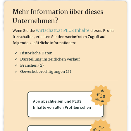
Sie momentan nicht einsehen können. Schalten Sie dieses Profil frei
oder loggen Sie sich ein um diese Inhalte zu sehen. wirtschaft.at PLUS
Mehr Information über dieses
Inhalte sind unter anderem Gewerbeberechtigungen, Nationale
Unternehmen?
Marken, Patente, Rechtstatsachen, OTS-Aussendungen, und viele
mehr.
Wenn Sie die
wirtschaft.at PLUS Inhalte
dieses Profils
freischalten, erhalten Sie den
werbefreien
Zugriff auf
folgende zusätzliche Informationen:
Historische Daten
Darstellung im zeitlichen Verlauf
Branchen (2)
Gewerbeberechtigungen (2)
ab
€ 50
Monat
Abo abschließen und PLUS
Inhalte von allen Profilen sehen
wirtschaft.at PLUS
Für dieses Profil gibt es zusätzliche
wirtschaft.at PLUS Inhalte
die
Sie momentan nicht einsehen können. Schalten Sie dieses Profil frei
nur
oder loggen Sie sich ein um diese Inhalte zu sehen.