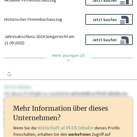
Aktueller Firmenbuchauszug
Jetzt kaufen
Historischer Firmenbuchauszug
Jetzt kaufen
Jahresabschluss 2024 (eingereicht am
Jetzt kaufen
21.09.2025)
Mehr anzeigen (3)
TOP
PLUS Inhalte
Für dieses Profil gibt es zusätzliche
wirtschaft.at PLUS Inhalte
die
Sie momentan nicht einsehen können. Schalten Sie dieses Profil frei
oder loggen Sie sich ein um diese Inhalte zu sehen. wirtschaft.at PLUS
Mehr Information über dieses
Inhalte sind unter anderem Gewerbeberechtigungen, Nationale
Unternehmen?
Marken, Patente, Rechtstatsachen, OTS-Aussendungen, und viele
mehr.
Wenn Sie die
wirtschaft.at PLUS Inhalte
dieses Profils
freischalten, erhalten Sie den
werbefreien
Zugriff auf