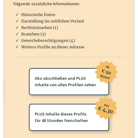
folgende zusätzliche Informationen:
Historische Daten
Darstellung im zeitlichen Verlauf
Rechtstatsachen (1)
Branchen (3)
Gewerbeberechtigungen (4)
Weitere Profile an dieser Adresse
ab
€ 50
Monat
Abo abschließen und PLUS
wirtschaft.at PLUS
Inhalte von allen Profilen sehen
Für dieses Profil gibt es zusätzliche
wirtschaft.at PLUS Inhalte
die
Sie momentan nicht einsehen können. Schalten Sie dieses Profil frei
oder loggen Sie sich ein um diese Inhalte zu sehen.
nur
€ 4,30
PLUS Inhalte dieses Profils
für 48 Stunden freischalten