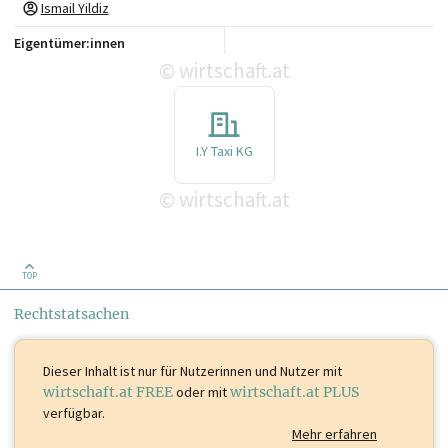
Ismail Yildiz
Eigentümer:innen
wirtschaft.at
©
I.Y Taxi KG
wirtschaft.at
©
TOP
Rechtstatsachen
Dieser Inhalt ist
nur für Nutzerinnen und Nutzer mit
wirtschaft.at FREE
oder mit
wirtschaft.at PLUS
verfügbar.
Mehr erfahren