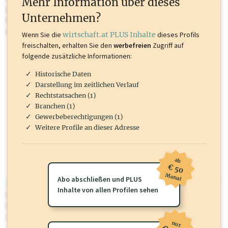
Mehr Information über dieses
Inhalte sind unter anderem Gewerbeberechtigungen, Nationale
Unternehmen?
Marken, Patente, Rechtstatsachen, OTS-Aussendungen, und viele
mehr.
Wenn Sie die
wirtschaft.at PLUS Inhalte
dieses Profils
freischalten, erhalten Sie den
werbefreien
Zugriff auf
folgende zusätzliche Informationen:
Historische Daten
Darstellung im zeitlichen Verlauf
Rechtstatsachen (1)
Branchen (1)
Gewerbeberechtigungen (1)
Weitere Profile an dieser Adresse
ab
€ 50
Monat
Abo abschließen und PLUS
wirtschaft.at PLUS
Inhalte von allen Profilen sehen
Für dieses Profil gibt es zusätzliche
wirtschaft.at PLUS Inhalte
die
Sie momentan nicht einsehen können. Schalten Sie dieses Profil frei
oder loggen Sie sich ein um diese Inhalte zu sehen.
nur