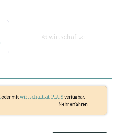
wirtschaft.at
©
.
E
oder mit
wirtschaft.at PLUS
verfügbar.
Mehr erfahren