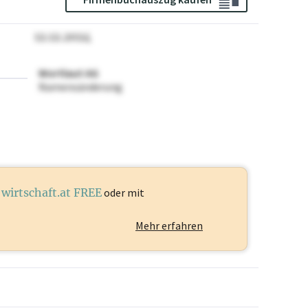
12.12.2024
Wortlaut AG
Namensänderung
t
wirtschaft.at FREE
oder mit
Mehr erfahren