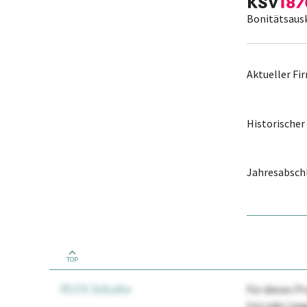
Bonitätsaus
Aktueller F
Historische
Jahresabschl
TOP
PLUS Inhalte
Für dieses Pr
frei oder lo