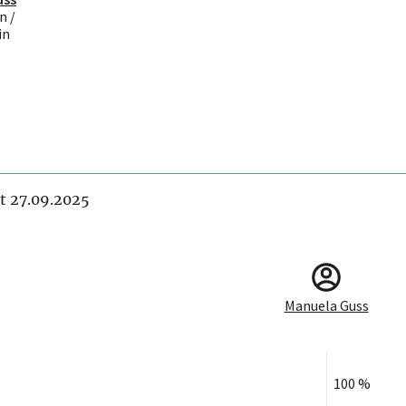
n /
in
it 27.09.2025
Manuela Guss
100 %