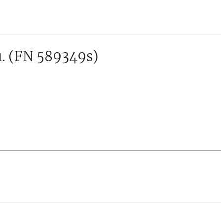
.
(FN 589349s)