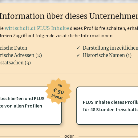
rken, Patente, Rechtstatsachen, OTS-Aussendungen, und viele m
Information über dieses Unternehme
die
wirtschaft.at PLUS Inhalte
dieses Profils freischalten, erha
freien
Zugriff auf folgende zusätzliche Informationen:
rische Daten
Darstellung im zeitliche
rische Adressen (2)
Historische Namen (1)
statsachen (3)
ab
€ 50
Monat
bschließen und PLUS
PLUS Inhalte dieses Profil
ofil gibt es zusätzliche
wirtschaft.at PLUS Inhalte
die Sie momenta
te von allen Profilen
für 48 Stunden freischalt
gen Sie sich ein um diese Inhalte zu sehen.
n
oder