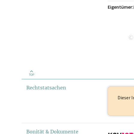
Eigentümer:
©
TOP
Rechtstatsachen
Dieser I
Bonität & Dokumente