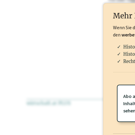
Nationale Ma
Mehr 
Wenn Sie 
den
werbe
Histo
Histo
Recht
Abo a
wirtschaft.at PLUS
Für dieses Pr
Inhal
frei oder log
sehe