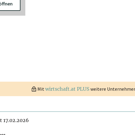
öffnen
Mit
wirtschaft.at PLUS
weitere Unternehmen 
it 17.02.2026
uss