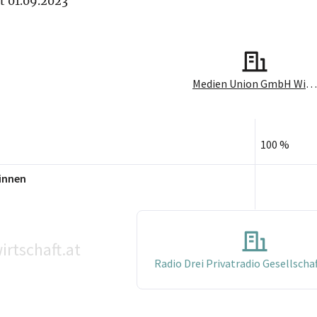
it 01.09.2023
Medien Union GmbH Wien
100 %
innen
irtschaft.at
Radio Drei Privatradio Gesellschaf