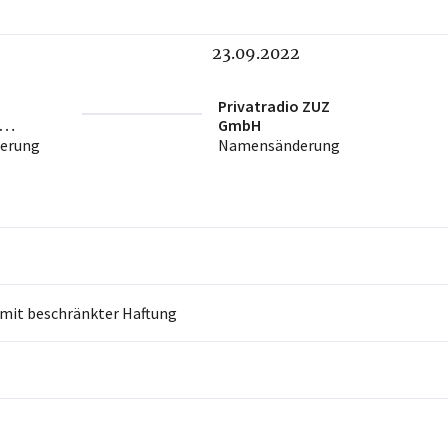
23.09.2022
Privatradio ZUZ
GmbH
t m.b.H.
erung
Namensänderung
 mit beschränkter Haftung