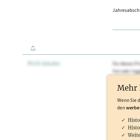
Jahresabschl
TOP
PLUS Inhalte
Für dieses Pr
frei oder lo
Nationale Ma
Mehr 
Wenn Sie 
den
werbe
Histo
Histo
Weite