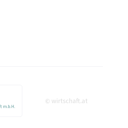
wirtschaft.at
©
t m.b.H.