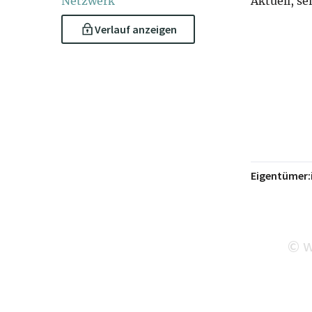
Netzwerk
Aktuell, se
Verlauf anzeigen
Eigentümer:
w
©