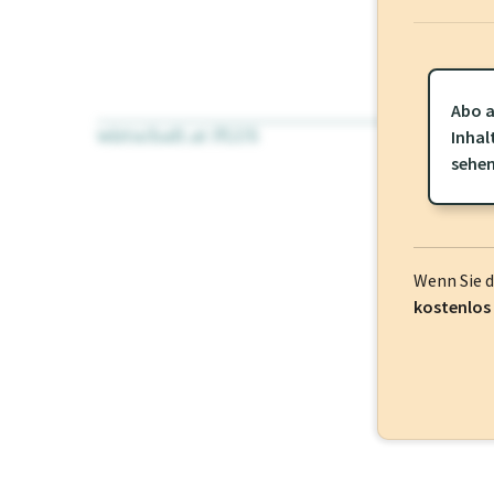
Abo a
wirtschaft.at PLUS
Für dieses Pr
Inhal
frei oder log
sehe
Wenn Sie 
kostenlos