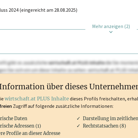
uss 2024 (eingereicht am 28.08.2025)
Mehr anzeigen (2)
ofil gibt es zusätzliche
wirtschaft.at PLUS Inhalte
die Sie momenta
ggen Sie sich ein um diese Inhalte zu sehen. wirtschaft.at PLUS I
rken, Patente, Rechtstatsachen, OTS-Aussendungen, und viele m
Information über dieses Unternehme
die
wirtschaft.at PLUS Inhalte
dieses Profils freischalten, erha
freien
Zugriff auf folgende zusätzliche Informationen:
rische Daten
Darstellung im zeitliche
rische Adressen (1)
Rechtstatsachen (8)
re Profile an dieser Adresse