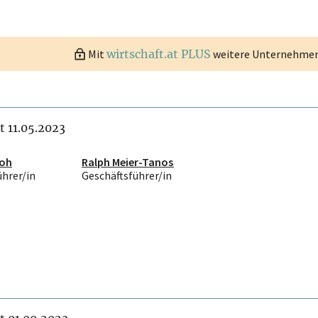
Mit
wirtschaft.at PLUS
weitere Unternehmen 
it 11.05.2023
loh
Ralph Meier-Tanos
ührer/in
Geschäftsführer/in