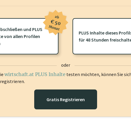
ab
€ 50
Monat
bschließen und PLUS
PLUS Inhalte dieses Profil
ofil gibt es zusätzliche
wirtschaft.at PLUS Inhalte
die Sie momenta
te von allen Profilen
für 48 Stunden freischalt
gen Sie sich ein um diese Inhalte zu sehen.
n
oder
die
wirtschaft.at PLUS Inhalte
testen möchten, können Sie sic
registrieren.
Gratis Registrieren