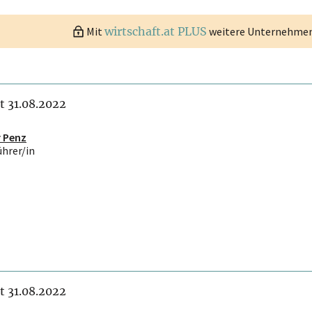
Mit
wirtschaft.at PLUS
weitere Unternehmen 
it 31.08.2022
r Penz
ührer/in
it 31.08.2022