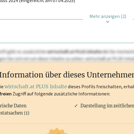
uss 2024 (eingereicht am 07.04.2025)
Mehr anzeigen (2)
ofil gibt es zusätzliche
wirtschaft.at PLUS Inhalte
die Sie momenta
ggen Sie sich ein um diese Inhalte zu sehen. wirtschaft.at PLUS I
rken, Patente, Rechtstatsachen, OTS-Aussendungen, und viele m
Information über dieses Unternehme
die
wirtschaft.at PLUS Inhalte
dieses Profils freischalten, erha
freien
Zugriff auf folgende zusätzliche Informationen:
rische Daten
Darstellung im zeitliche
statsachen (1)