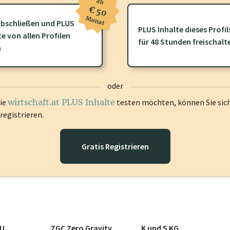
ab
€ 50
Monat
bschließen und PLUS
PLUS Inhalte dieses Profil
te von allen Profilen
ofil gibt es zusätzliche
wirtschaft.at PLUS Inhalte
die Sie momenta
für 48 Stunden freischalt
n
gen Sie sich ein um diese Inhalte zu sehen.
oder
die
wirtschaft.at PLUS Inhalte
testen möchten, können Sie sic
registrieren.
Gratis Registrieren
U.
ZGC Zero Gravity
K und S KG