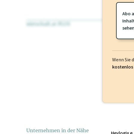
Abo a
Inhal
wirtschaft.at PLUS
Für dieses Pr
sehe
frei oder log
Wenn Sie 
kostenlos
Unternehmen in der Nähe
Heylogix e.