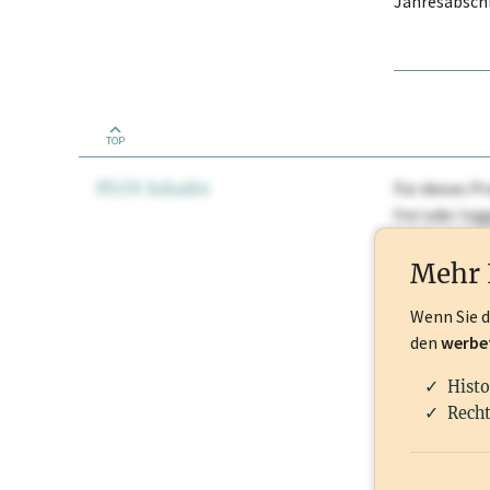
Jahresabschl
TOP
PLUS Inhalte
Für dieses Pr
frei oder lo
Nationale Ma
Mehr 
Wenn Sie 
den
werbe
Histo
Recht