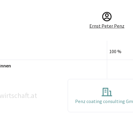
Ernst Peter Penz
100 %
innen
wirtschaft.at
Penz coating consulting G