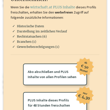
Marken, Patente, Rechtstatsachen, OTS-Aussendungen, und viele
mehr.
Wenn Sie die
wirtschaft.at PLUS Inhalte
dieses Profils
freischalten, erhalten Sie den
werbefreien
Zugriff auf
folgende zusätzliche Informationen:
Historische Daten
Darstellung im zeitlichen Verlauf
Rechtstatsachen (6)
Branchen (1)
Gewerbeberechtigungen (1)
ab
€ 50
Monat
Abo abschließen und PLUS
wirtschaft.at PLUS
Inhalte von allen Profilen sehen
Für dieses Profil gibt es zusätzliche
wirtschaft.at PLUS Inhalte
die
Sie momentan nicht einsehen können. Schalten Sie dieses Profil frei
oder loggen Sie sich ein um diese Inhalte zu sehen.
nur
€ 4,30
PLUS Inhalte dieses Profils
für 48 Stunden freischalten