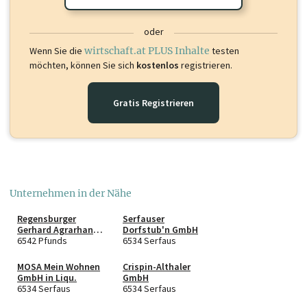
oder
Wenn Sie die
wirtschaft.at PLUS Inhalte
testen
möchten, können Sie sich
kostenlos
registrieren.
Gratis Registrieren
Unternehmen in der Nähe
Regensburger
Serfauser
Gerhard Agrarhandel
Dorfstub'n GmbH
e.U.
6542 Pfunds
6534 Serfaus
MOSA Mein Wohnen
Crispin-Althaler
GmbH in Liqu.
GmbH
6534 Serfaus
6534 Serfaus