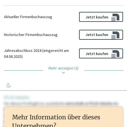
Aktueller Firmenbuchauszug
Jetzt kaufen
Historischer Firmenbuchauszug
Jetzt kaufen
Jahresabschluss 2024 (eingereicht am
Jetzt kaufen
04.06.2025)
Mehr anzeigen (2)
TOP
PLUS Inhalte
Für dieses Profil gibt es zusätzliche
wirtschaft.at PLUS Inhalte
die
Sie momentan nicht einsehen können. Schalten Sie dieses Profil frei
oder loggen Sie sich ein um diese Inhalte zu sehen. wirtschaft.at PLUS
Mehr Information über dieses
Inhalte sind unter anderem Gewerbeberechtigungen, Nationale
Unternehmen?