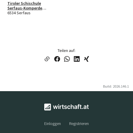
Tiroler Schischule
Serfaus-Komperdell
Johann Purtscher KG
6534 Serfaus
Teilen auf:
Build: 2026.146.1
Einloggen
Registrieren