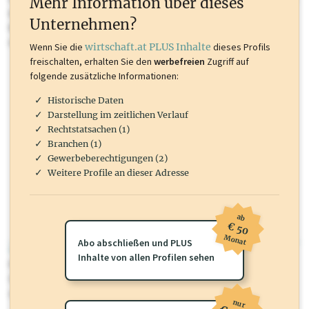
Mehr Information über dieses
Inhalte sind unter anderem Gewerbeberechtigungen, Nationale
Unternehmen?
Marken, Patente, Rechtstatsachen, OTS-Aussendungen, und viele
mehr.
Wenn Sie die
wirtschaft.at PLUS Inhalte
dieses Profils
freischalten, erhalten Sie den
werbefreien
Zugriff auf
folgende zusätzliche Informationen:
Historische Daten
Darstellung im zeitlichen Verlauf
Rechtstatsachen (1)
Branchen (1)
Gewerbeberechtigungen (2)
Weitere Profile an dieser Adresse
ab
€ 50
Monat
Abo abschließen und PLUS
wirtschaft.at PLUS
Inhalte von allen Profilen sehen
Für dieses Profil gibt es zusätzliche
wirtschaft.at PLUS Inhalte
die
Sie momentan nicht einsehen können. Schalten Sie dieses Profil frei
oder loggen Sie sich ein um diese Inhalte zu sehen.
nur