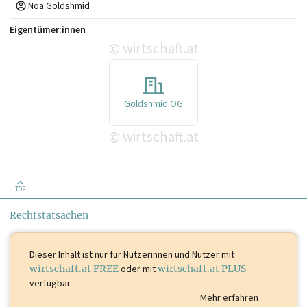
Noa Goldshmid
Eigentümer:innen
wirtschaft.at
©
Goldshmid OG
wirtschaft.at
©
TOP
Rechtstatsachen
Dieser Inhalt ist
nur für Nutzerinnen und Nutzer mit
wirtschaft.at FREE
oder mit
wirtschaft.at PLUS
verfügbar.
Mehr erfahren