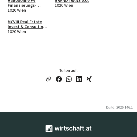
HalloSonne PV
GRANDTRANS e.U.
Finanzierungs-
1020 Wien
Holding GmbH
1020 Wien
MCVIII Real Estate
Invest & Consulting
GmbH
1020 Wien
Teilen auf:
Build: 2026.146.1