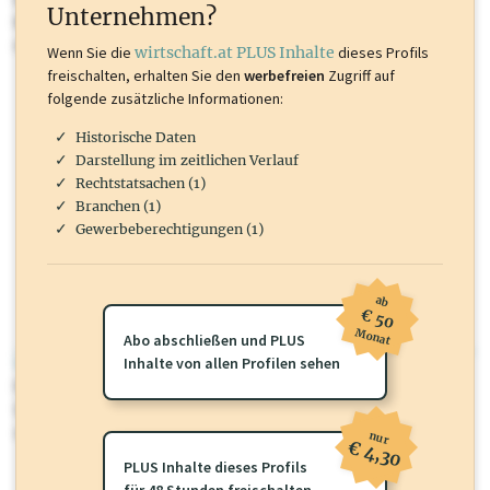
Unternehmen?
Marken, Patente, Rechtstatsachen, OTS-Aussendungen, und viele
mehr.
Wenn Sie die
wirtschaft.at PLUS Inhalte
dieses Profils
freischalten, erhalten Sie den
werbefreien
Zugriff auf
folgende zusätzliche Informationen:
Historische Daten
Darstellung im zeitlichen Verlauf
Rechtstatsachen (1)
Branchen (1)
Gewerbeberechtigungen (1)
ab
€ 50
Monat
Abo abschließen und PLUS
wirtschaft.at PLUS
Inhalte von allen Profilen sehen
Für dieses Profil gibt es zusätzliche
wirtschaft.at PLUS Inhalte
die
Sie momentan nicht einsehen können. Schalten Sie dieses Profil frei
oder loggen Sie sich ein um diese Inhalte zu sehen.
nur
€ 4,30
PLUS Inhalte dieses Profils