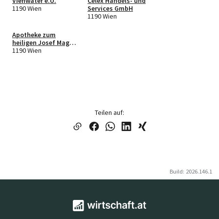
Vienwater e.U.
Celex Handels- und
1190 Wien
Services GmbH
1190 Wien
Apotheke zum
heiligen Josef Mag.
pharm. Konstantin
1190 Wien
Krug e.U.
Teilen auf:
Build: 2026.146.1