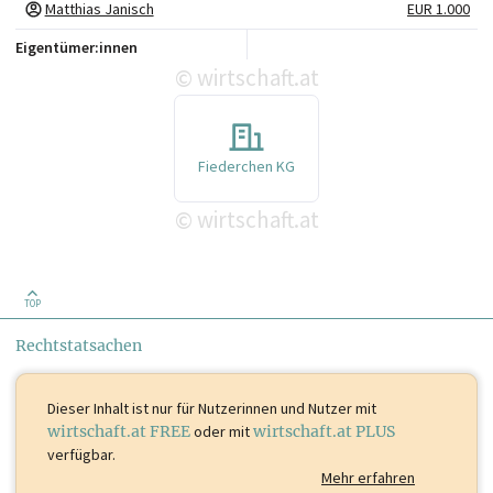
Matthias Janisch
EUR 1.000
Eigentümer:innen
wirtschaft.at
©
Fiederchen KG
wirtschaft.at
©
TOP
Rechtstatsachen
Dieser Inhalt ist
nur für Nutzerinnen und Nutzer mit
wirtschaft.at FREE
oder mit
wirtschaft.at PLUS
verfügbar.
Mehr erfahren