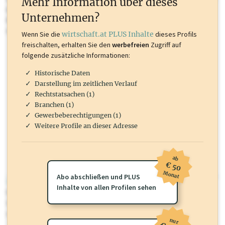
Mehr Information über dieses
Inhalte sind unter anderem Gewerbeberechtigungen, Nationale
Unternehmen?
Marken, Patente, Rechtstatsachen, OTS-Aussendungen, und viele
mehr.
Wenn Sie die
wirtschaft.at PLUS Inhalte
dieses Profils
freischalten, erhalten Sie den
werbefreien
Zugriff auf
folgende zusätzliche Informationen:
Historische Daten
Darstellung im zeitlichen Verlauf
Rechtstatsachen (1)
Branchen (1)
Gewerbeberechtigungen (1)
Weitere Profile an dieser Adresse
ab
€ 50
Monat
Abo abschließen und PLUS
wirtschaft.at PLUS
Inhalte von allen Profilen sehen
Für dieses Profil gibt es zusätzliche
wirtschaft.at PLUS Inhalte
die
Sie momentan nicht einsehen können. Schalten Sie dieses Profil frei
oder loggen Sie sich ein um diese Inhalte zu sehen.
nur