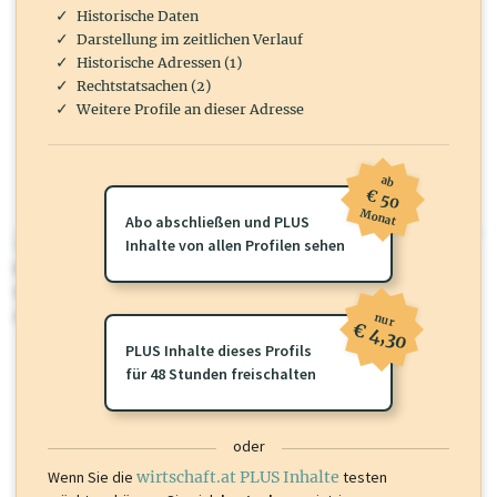
Historische Daten
Darstellung im zeitlichen Verlauf
Historische Adressen (1)
Rechtstatsachen (2)
Weitere Profile an dieser Adresse
ab
€ 50
Monat
Abo abschließen und PLUS
wirtschaft.at PLUS
Inhalte von allen Profilen sehen
Für dieses Profil gibt es zusätzliche
wirtschaft.at PLUS Inhalte
die
Sie momentan nicht einsehen können. Schalten Sie dieses Profil frei
oder loggen Sie sich ein um diese Inhalte zu sehen.
nur
€ 4,30
PLUS Inhalte dieses Profils
für 48 Stunden freischalten
oder
Wenn Sie die
wirtschaft.at PLUS Inhalte
testen