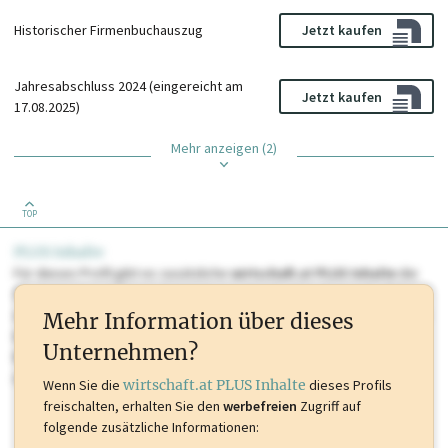
Historischer Firmenbuchauszug
Jetzt kaufen
Jahresabschluss 2024 (eingereicht am
Jetzt kaufen
17.08.2025)
Mehr anzeigen (2)
TOP
PLUS Inhalte
Für dieses Profil gibt es zusätzliche
wirtschaft.at PLUS Inhalte
die
Sie momentan nicht einsehen können. Schalten Sie dieses Profil frei
oder loggen Sie sich ein um diese Inhalte zu sehen. wirtschaft.at PLUS
Mehr Information über dieses
Inhalte sind unter anderem Gewerbeberechtigungen, Nationale
Unternehmen?
Marken, Patente, Rechtstatsachen, OTS-Aussendungen, und viele
mehr.
Wenn Sie die
wirtschaft.at PLUS Inhalte
dieses Profils
freischalten, erhalten Sie den
werbefreien
Zugriff auf
folgende zusätzliche Informationen: