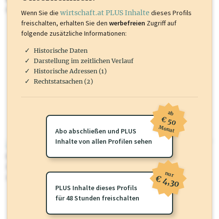
mehr.
Wenn Sie die
wirtschaft.at PLUS Inhalte
dieses Profils
freischalten, erhalten Sie den
werbefreien
Zugriff auf
folgende zusätzliche Informationen:
Historische Daten
Darstellung im zeitlichen Verlauf
Historische Adressen (1)
Rechtstatsachen (2)
ab
€ 50
Monat
Abo abschließen und PLUS
Inhalte von allen Profilen sehen
wirtschaft.at PLUS
Für dieses Profil gibt es zusätzliche
wirtschaft.at PLUS Inhalte
die
Sie momentan nicht einsehen können. Schalten Sie dieses Profil frei
nur
oder loggen Sie sich ein um diese Inhalte zu sehen.
€ 4,30
PLUS Inhalte dieses Profils
für 48 Stunden freischalten