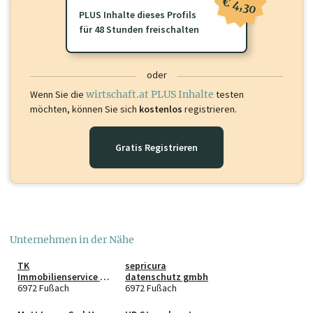
€ 4,30
PLUS Inhalte dieses Profils
für 48 Stunden freischalten
oder
Wenn Sie die
wirtschaft.at PLUS Inhalte
testen
möchten, können Sie sich
kostenlos
registrieren.
Gratis Registrieren
Unternehmen in der Nähe
TK
sepricura
Immobilienservice &
datenschutz gmbh
Gebäudereinigung
6972 Fußach
6972 Fußach
GmbH