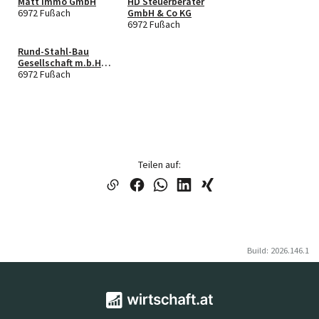
Matt Immo GmbH
HD Steuerberater
6972 Fußach
GmbH & Co KG
6972 Fußach
Rund-Stahl-Bau
Gesellschaft m.b.H.
& Co. KG.
6972 Fußach
Teilen auf:
Build: 2026.146.1