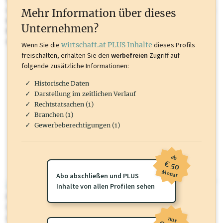
oder loggen Sie sich ein um diese Inhalte zu sehen. wirtschaft.at PLUS
Mehr Information über dieses
Inhalte sind unter anderem Gewerbeberechtigungen, Nationale
Unternehmen?
Marken, Patente, Rechtstatsachen, OTS-Aussendungen, und viele
mehr.
Wenn Sie die
wirtschaft.at PLUS Inhalte
dieses Profils
freischalten, erhalten Sie den
werbefreien
Zugriff auf
folgende zusätzliche Informationen:
Historische Daten
Darstellung im zeitlichen Verlauf
Rechtstatsachen (1)
Branchen (1)
Gewerbeberechtigungen (1)
ab
€ 50
Monat
Abo abschließen und PLUS
wirtschaft.at PLUS
Inhalte von allen Profilen sehen
Für dieses Profil gibt es zusätzliche
wirtschaft.at PLUS Inhalte
die
Sie momentan nicht einsehen können. Schalten Sie dieses Profil frei
oder loggen Sie sich ein um diese Inhalte zu sehen.
nur