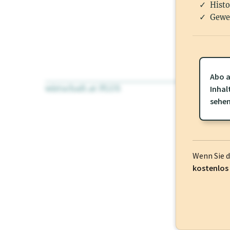
Histo
Gewe
Abo a
wirtschaft.at PLUS
Für dieses Pr
Inhal
frei oder log
sehe
Wenn Sie 
kostenlos