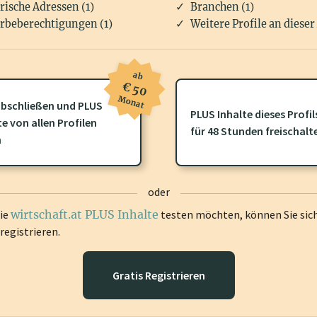
rische Adressen (1)
Branchen (1)
rbeberechtigungen (1)
Weitere Profile an dieser
ab
€ 50
Monat
bschließen und PLUS
PLUS Inhalte dieses Profil
ofil gibt es zusätzliche
wirtschaft.at PLUS Inhalte
die Sie momenta
te von allen Profilen
für 48 Stunden freischalt
gen Sie sich ein um diese Inhalte zu sehen.
n
oder
die
wirtschaft.at PLUS Inhalte
testen möchten, können Sie sic
registrieren.
Gratis Registrieren