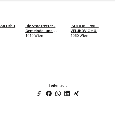
ion Orbit
Die Stadtretter -
ISOLIERSERVICE
Gemeinde- und
VELJKOVIC e.U.
Stadtentwicklung
1010 Wien
1060 Wien
GmbH
Teilen auf: