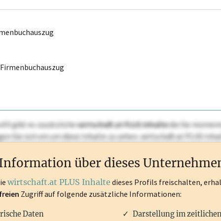
irmenbuchauszug
r Firmenbuchauszug
ofil gibt es zusätzliche
wirtschaft.at PLUS Inhalte
die Sie momenta
ggen Sie sich ein um diese Inhalte zu sehen. wirtschaft.at PLUS I
rken, Patente, Rechtstatsachen, OTS-Aussendungen, und viele m
Information über dieses Unternehme
die
wirtschaft.at PLUS Inhalte
dieses Profils freischalten, erha
freien
Zugriff auf folgende zusätzliche Informationen:
rische Daten
Darstellung im zeitliche