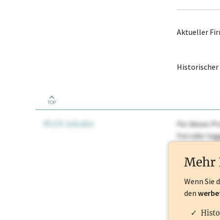
Aktueller F
Historische
TOP
PLUS Inhalte
Für dieses Pr
frei oder lo
Nationale Ma
Mehr 
Wenn Sie 
den
werbe
Histo