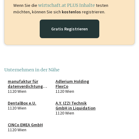
Wenn Sie die
wirtschaft.at PLUS Inhalte
testen
möchten, können Sie sich
kostenlos
registrieren.
Gratis Registrieren
Unternehmen in der Nähe
manufaktur für
Adlerium Holding
datenverdichtung
FlexCo
e.U.
1120 Wien
1120 Wien
DentalBox e.U.
A.Y. IZZI Technik
1120 Wien
GmbH in Liquidation
1120 Wien
CINCo EMEA GmbH
1120 Wien