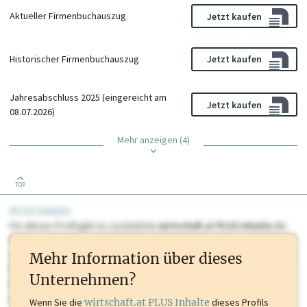
Aktueller Firmenbuchauszug
Jetzt kaufen
Historischer Firmenbuchauszug
Jetzt kaufen
Jahresabschluss 2025 (eingereicht am
Jetzt kaufen
08.07.2026)
Mehr anzeigen (4)
TOP
PLUS Inhalte
Für dieses Profil gibt es zusätzliche
wirtschaft.at PLUS Inhalte
die
Sie momentan nicht einsehen können. Schalten Sie dieses Profil frei
oder loggen Sie sich ein um diese Inhalte zu sehen. wirtschaft.at PLUS
Mehr Information über dieses
Inhalte sind unter anderem Gewerbeberechtigungen, Nationale
Unternehmen?
Marken, Patente, Rechtstatsachen, OTS-Aussendungen, und viele
mehr.
Wenn Sie die
wirtschaft.at PLUS Inhalte
dieses Profils