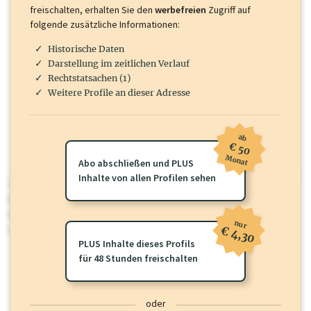
freischalten, erhalten Sie den
werbefreien
Zugriff auf
folgende zusätzliche Informationen:
Historische Daten
Darstellung im zeitlichen Verlauf
Rechtstatsachen (1)
Weitere Profile an dieser Adresse
ab
€ 50
Monat
Abo abschließen und PLUS
Inhalte von allen Profilen sehen
wirtschaft.at PLUS
Für dieses Profil gibt es zusätzliche
wirtschaft.at PLUS Inhalte
die
Sie momentan nicht einsehen können. Schalten Sie dieses Profil frei
nur
oder loggen Sie sich ein um diese Inhalte zu sehen.
€ 4,30
PLUS Inhalte dieses Profils
für 48 Stunden freischalten
oder