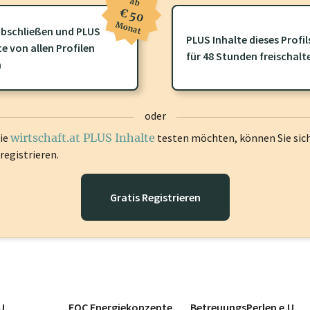
ab
€ 50
Monat
bschließen und PLUS
PLUS Inhalte dieses Profil
te von allen Profilen
ofil gibt es zusätzliche
wirtschaft.at PLUS Inhalte
die Sie momenta
für 48 Stunden freischalt
n
gen Sie sich ein um diese Inhalte zu sehen.
oder
die
wirtschaft.at PLUS Inhalte
testen möchten, können Sie sic
registrieren.
Gratis Registrieren
U.
EOC Energiekonzepte
BetreuungsPerlen e.U.