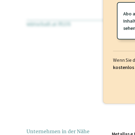
Abo a
Inhal
wirtschaft.at PLUS
Für dieses Pr
sehe
frei oder log
Wenn Sie 
kostenlos
Unternehmen in der Nähe
Metallas e.