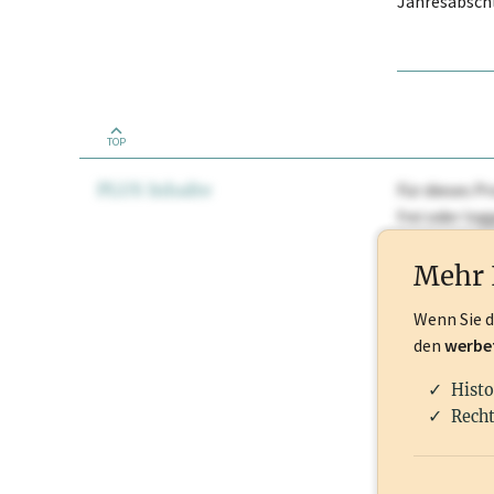
Jahresabschl
TOP
PLUS Inhalte
Für dieses Pr
frei oder lo
Nationale Ma
Mehr 
Wenn Sie 
den
werbe
Histo
Recht