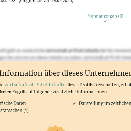
uss 2024 (eingereicht am 14.09.2025)
Mehr anzeigen (3)
ofil gibt es zusätzliche
wirtschaft.at PLUS Inhalte
die Sie momenta
ggen Sie sich ein um diese Inhalte zu sehen. wirtschaft.at PLUS I
rken, Patente, Rechtstatsachen, OTS-Aussendungen, und viele m
Information über dieses Unternehme
die
wirtschaft.at PLUS Inhalte
dieses Profils freischalten, erha
freien
Zugriff auf folgende zusätzliche Informationen:
rische Daten
Darstellung im zeitliche
statsachen (1)