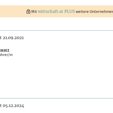
Mit
wirtschaft.at PLUS
weitere Unternehmen 
it 21.09.2021
hwarz
ührer/in
it 05.12.2024