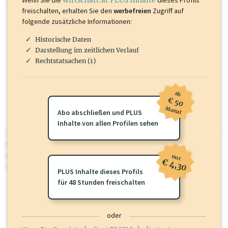
freischalten, erhalten Sie den
werbefreien
Zugriff auf
folgende zusätzliche Informationen:
Historische Daten
Darstellung im zeitlichen Verlauf
Rechtstatsachen (1)
ab
€ 50
Monat
Abo abschließen und PLUS
Inhalte von allen Profilen sehen
wirtschaft.at PLUS
Für dieses Profil gibt es zusätzliche
wirtschaft.at PLUS Inhalte
die
Sie momentan nicht einsehen können. Schalten Sie dieses Profil frei
nur
€ 4,30
oder loggen Sie sich ein um diese Inhalte zu sehen.
PLUS Inhalte dieses Profils
für 48 Stunden freischalten
oder