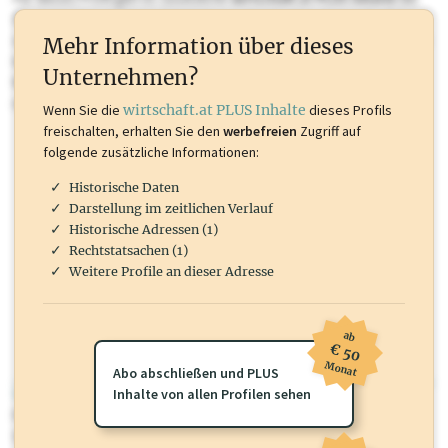
Sie momentan nicht einsehen können. Schalten Sie dieses Profil frei
oder loggen Sie sich ein um diese Inhalte zu sehen. wirtschaft.at PLUS
Mehr Information über dieses
Inhalte sind unter anderem Gewerbeberechtigungen, Nationale
Unternehmen?
Marken, Patente, Rechtstatsachen, OTS-Aussendungen, und viele
mehr.
Wenn Sie die
wirtschaft.at PLUS Inhalte
dieses Profils
freischalten, erhalten Sie den
werbefreien
Zugriff auf
folgende zusätzliche Informationen:
Historische Daten
Darstellung im zeitlichen Verlauf
Historische Adressen (1)
Rechtstatsachen (1)
Weitere Profile an dieser Adresse
ab
€ 50
Monat
Abo abschließen und PLUS
wirtschaft.at PLUS
Inhalte von allen Profilen sehen
Für dieses Profil gibt es zusätzliche
wirtschaft.at PLUS Inhalte
die
Sie momentan nicht einsehen können. Schalten Sie dieses Profil frei