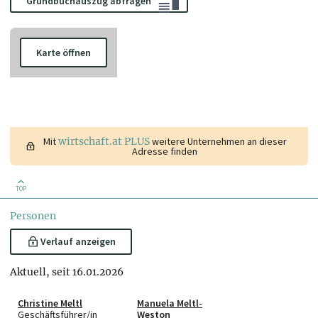
Grundbuchauszug abfragen
Karte öffnen
Mit
wirtschaft.at PLUS
weitere Unternehmen an dieser
Adresse finden
TOP
Personen
Verlauf anzeigen
Aktuell, seit 16.01.2026
Christine Meltl
Manuela Meltl-
Geschäftsführer/in
Weston